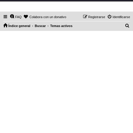
DaXHordes.org
FAQ
Colabora con un donativo
Registrarse
Identificarse
B
Índice general
Buscar
Temas activos
u
s
c
a
r