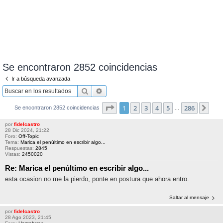
Se encontraron 2852 coincidencias
Ir a búsqueda avanzada
Buscar
Búsqueda avanzada
Página
1
de
286
1
2
3
4
5
286
Sigu
Se encontraron 2852 coincidencias
…
por
fidelcastro
28 Dic 2024, 21:22
Foro:
Off-Topic
Tema:
Marica el penúltimo en escribir algo...
Respuestas:
2845
Vistas:
2450020
Re: Marica el penúltimo en escribir algo...
esta ocasion no me la pierdo, ponte en postura que ahora entro.
Saltar al mensaje
por
fidelcastro
28 Ago 2023, 21:45