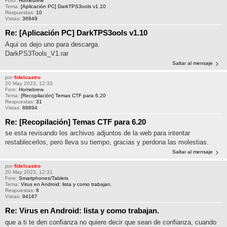
Foro:
Homebrew
Tema:
[Aplicación PC] DarkTPS3ools v1.10
Respuestas:
10
Vistas:
36849
Re: [Aplicación PC] DarkTPS3ools v1.10
Aqui os dejo uno para descarga.
DarkPS3Tools_V1.rar
Saltar al mensaje
por
fidelcastro
20 May 2023, 12:33
Foro:
Homebrew
Tema:
[Recopilación] Temas CTF para 6.20
Respuestas:
31
Vistas:
88894
Re: [Recopilación] Temas CTF para 6.20
se esta revisando los archivos adjuntos de la web para intentar
restablecerlos, pero lleva su tiempo, gracias y perdona las molestias.
Saltar al mensaje
por
fidelcastro
20 May 2023, 12:31
Foro:
Smartphones/Tablets
Tema:
Virus en Android: lista y como trabajan.
Respuestas:
8
Vistas:
94167
Re: Virus en Android: lista y como trabajan.
que a ti te den confianza no quiere decir que sean de confianza, cuando