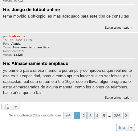
Vistas:
39713
Re: Juego de futbol online
tema movido a off-topic, es mas adecuado para este tipo de consultas
Saltar al mensaje
por
fidelcastro
15 Ene 2022, 17:25
Foro:
Ayuda
Tema:
Almacenamiento ampliado
Respuestas:
5
Vistas:
13325
Re: Almacenamiento ampliado
yo primero pasaría esa memoria por un pc y comprobaría que realmente
esa es su capacidad, porque como apunta larger suelen ser falsas y su
capacidad real esta en torno a 8 o 16gb, suelen llevar algun programa o
estar enmascarados de alguna manera, como los clones de telefonos,
hace años que se falsi...
Saltar al mensaje
Página
1
de
286
1
2
3
4
5
286
Sigu
Se encontraron 2852 coincidencias
…
Ir a