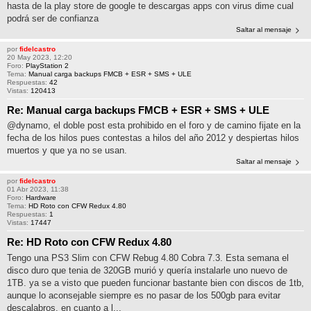
hasta de la play store de google te descargas apps con virus dime cual
podrá ser de confianza
Saltar al mensaje
por
fidelcastro
20 May 2023, 12:20
Foro:
PlayStation 2
Tema:
Manual carga backups FMCB + ESR + SMS + ULE
Respuestas:
42
Vistas:
120413
Re: Manual carga backups FMCB + ESR + SMS + ULE
@dynamo, el doble post esta prohibido en el foro y de camino fijate en la
fecha de los hilos pues contestas a hilos del año 2012 y despiertas hilos
muertos y que ya no se usan.
Saltar al mensaje
por
fidelcastro
01 Abr 2023, 11:38
Foro:
Hardware
Tema:
HD Roto con CFW Redux 4.80
Respuestas:
1
Vistas:
17447
Re: HD Roto con CFW Redux 4.80
Tengo una PS3 Slim con CFW Rebug 4.80 Cobra 7.3. Esta semana el
disco duro que tenia de 320GB murió y quería instalarle uno nuevo de
1TB. ya se a visto que pueden funcionar bastante bien con discos de 1tb,
aunque lo aconsejable siempre es no pasar de los 500gb para evitar
descalabros. en cuanto a l...