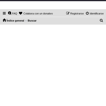
DaXHordes.org
FAQ
Colabora con un donativo
Registrarse
Identificarse
B
Índice general
Buscar
u
s
c
a
r