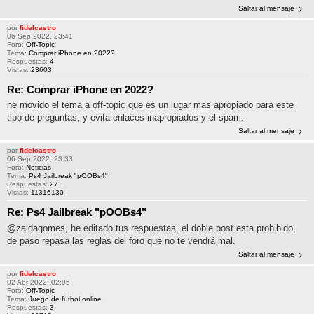
Saltar al mensaje
por
fidelcastro
06 Sep 2022, 23:41
Foro:
Off-Topic
Tema:
Comprar iPhone en 2022?
Respuestas:
4
Vistas:
23603
Re: Comprar iPhone en 2022?
he movido el tema a off-topic que es un lugar mas apropiado para este
tipo de preguntas, y evita enlaces inapropiados y el spam.
Saltar al mensaje
por
fidelcastro
06 Sep 2022, 23:33
Foro:
Noticias
Tema:
Ps4 Jailbreak "pOOBs4"
Respuestas:
27
Vistas:
11316130
Re: Ps4 Jailbreak "pOOBs4"
@zaidagomes, he editado tus respuestas, el doble post esta prohibido,
de paso repasa las reglas del foro que no te vendrá mal.
Saltar al mensaje
por
fidelcastro
02 Abr 2022, 02:05
Foro:
Off-Topic
Tema:
Juego de futbol online
Respuestas:
3