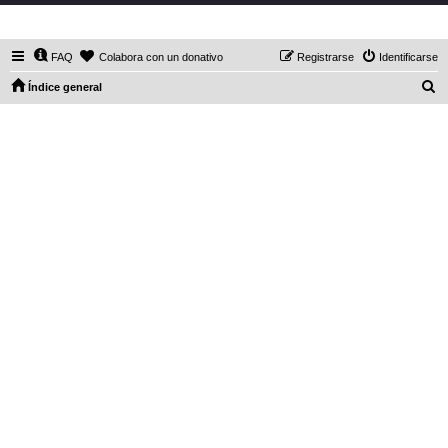
DaXHordes.org
FAQ
Colabora con un donativo
Registrarse
Identificarse
B
Índice general
u
s
c
a
r