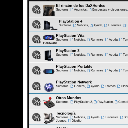
El rincón de los DaXHordes
Subforos:
Anuncios
,
Encuestas y discusiones
PlayStation 4
Subforos:
Noticias
,
Ayuda
,
Tutoriales
,
PlayStation Vita
Subforos:
Noticias
,
Rumores
,
Ayuda
,
Tut
Hardware
PlayStation 3
Subforos:
Noticias
,
Rumores
,
Ayuda
,
Tut
PlayStation Portable
Subforos:
Noticias
,
Rumores
,
Ayuda
,
Tut
PlayStation Network
Subforos:
General
,
Ayuda
,
Trofeos
,
Clan
Otros Mundos
Subforos:
PlayStation 2
,
PlayStation
,
Consol
Tecnología
Subforos:
Noticias
,
Ayuda
,
Tutoriales
,
So
Juegos
,
Diseño