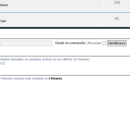
235
ftware
65
Topic
Olvidé mi contraseña
|
Recordar
nvitados (basados en usuarios activos en los últimos 10 minutos)
0:22
• Nuestro usuario más reciente es
I-Alvarez