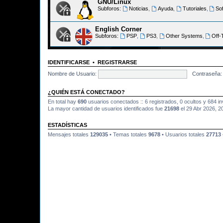
GNU/Linux
Subforos:
Noticias
,
Ayuda
,
Tutoriales
,
So
English Corner
Subforos:
PSP
,
PS3
,
Other Systems
,
Off-
IDENTIFICARSE
•
REGISTRARSE
Nombre de Usuario:
Contraseña:
¿QUIÉN ESTÁ CONECTADO?
En total hay
690
usuarios conectados :: 6 registrados, 0 ocultos y 684 i
La mayor cantidad de usuarios identificados fue
21698
el 29 Abr 2026, 2
ESTADÍSTICAS
Mensajes totales
129035
• Temas totales
9678
• Usuarios totales
27713