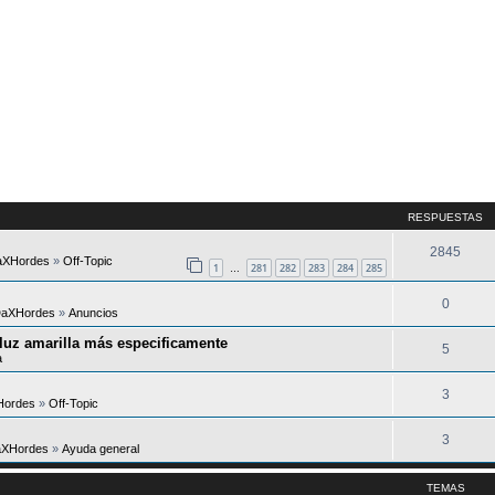
RESPUESTAS
2845
DaXHordes
»
Off-Topic
1
281
282
283
284
285
…
0
 DaXHordes
»
Anuncios
 luz amarilla más especificamente
5
a
3
XHordes
»
Off-Topic
3
DaXHordes
»
Ayuda general
TEMAS