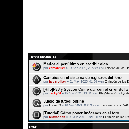
TEMAS RECIENTES
Marica el penúltimo en escribir algo...
por
cerealkiller
» 03 Sep 2009, 20:58 » en
El rincón de los 
Cambios en el sistema de registros del foro
por
largeroliker
» 31 May 2025, 01:36 » en
El rincón de los
[Hilo]Ps3 y Syscon Cómo dar con el error de la
por
zacky06
» 15 Ago 2021, 13:34 » en
PlayStation 3
»
Ayud
Juego de futbol online
por
Lucas99
» 18 Nov 2021, 08:59 » en
El rincón de los Da
[Tutorial] Cómo poner imágenes en el foro
por
Kravenbcn
» 02 Jun 2011, 00:16 » en
El rincón de los 
FORO