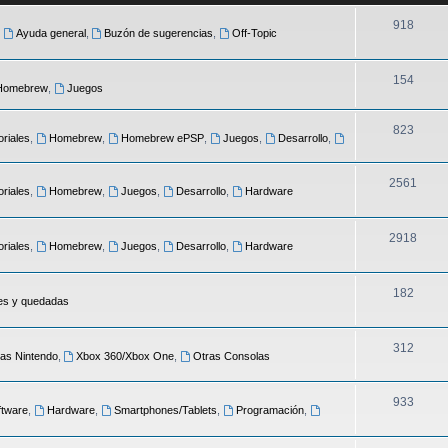
918
,
Ayuda general
,
Buzón de sugerencias
,
Off-Topic
154
Homebrew
,
Juegos
823
oriales
,
Homebrew
,
Homebrew ePSP
,
Juegos
,
Desarrollo
,
2561
oriales
,
Homebrew
,
Juegos
,
Desarrollo
,
Hardware
2918
oriales
,
Homebrew
,
Juegos
,
Desarrollo
,
Hardware
182
es y quedadas
312
as Nintendo
,
Xbox 360/Xbox One
,
Otras Consolas
933
ftware
,
Hardware
,
Smartphones/Tablets
,
Programación
,