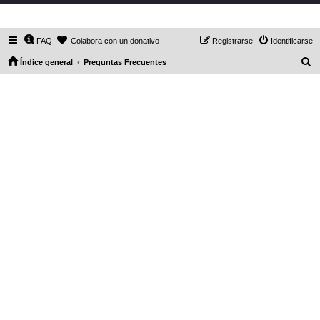
DaXHordes.org
FAQ
Colabora con un donativo
Registrarse
Identificarse
B
Índice general
Preguntas Frecuentes
u
s
c
a
r