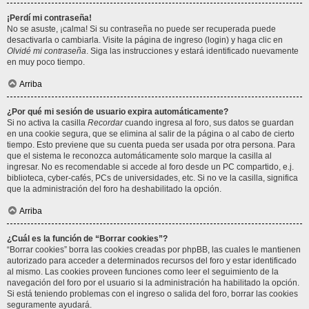
¡Perdí mi contraseña!
No se asuste, ¡calma! Si su contraseña no puede ser recuperada puede
desactivarla o cambiarla. Visite la página de ingreso (login) y haga clic en
Olvidé mi contraseña
. Siga las instrucciones y estará identificado nuevamente
en muy poco tiempo.
Arriba
¿Por qué mi sesión de usuario expira automáticamente?
Si no activa la casilla
Recordar
cuando ingresa al foro, sus datos se guardan
en una cookie segura, que se elimina al salir de la página o al cabo de cierto
tiempo. Esto previene que su cuenta pueda ser usada por otra persona. Para
que el sistema le reconozca automáticamente solo marque la casilla al
ingresar. No es recomendable si accede al foro desde un PC compartido, e.j.
biblioteca, cyber-cafés, PCs de universidades, etc. Si no ve la casilla, significa
que la administración del foro ha deshabilitado la opción.
Arriba
¿Cuál es la función de “Borrar cookies”?
“Borrar cookies” borra las cookies creadas por phpBB, las cuales le mantienen
autorizado para acceder a determinados recursos del foro y estar identificado
al mismo. Las cookies proveen funciones como leer el seguimiento de la
navegación del foro por el usuario si la administración ha habilitado la opción.
Si está teniendo problemas con el ingreso o salida del foro, borrar las cookies
seguramente ayudará.