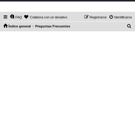
DaXHordes.org
FAQ
Colabora con un donativo
Registrarse
Identificarse
B
Índice general
Preguntas Frecuentes
u
s
c
a
r