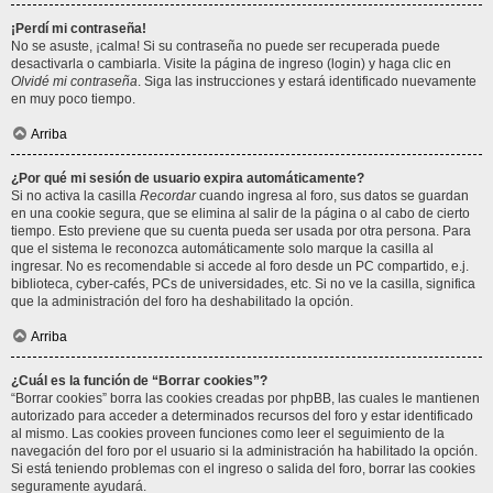
¡Perdí mi contraseña!
No se asuste, ¡calma! Si su contraseña no puede ser recuperada puede
desactivarla o cambiarla. Visite la página de ingreso (login) y haga clic en
Olvidé mi contraseña
. Siga las instrucciones y estará identificado nuevamente
en muy poco tiempo.
Arriba
¿Por qué mi sesión de usuario expira automáticamente?
Si no activa la casilla
Recordar
cuando ingresa al foro, sus datos se guardan
en una cookie segura, que se elimina al salir de la página o al cabo de cierto
tiempo. Esto previene que su cuenta pueda ser usada por otra persona. Para
que el sistema le reconozca automáticamente solo marque la casilla al
ingresar. No es recomendable si accede al foro desde un PC compartido, e.j.
biblioteca, cyber-cafés, PCs de universidades, etc. Si no ve la casilla, significa
que la administración del foro ha deshabilitado la opción.
Arriba
¿Cuál es la función de “Borrar cookies”?
“Borrar cookies” borra las cookies creadas por phpBB, las cuales le mantienen
autorizado para acceder a determinados recursos del foro y estar identificado
al mismo. Las cookies proveen funciones como leer el seguimiento de la
navegación del foro por el usuario si la administración ha habilitado la opción.
Si está teniendo problemas con el ingreso o salida del foro, borrar las cookies
seguramente ayudará.