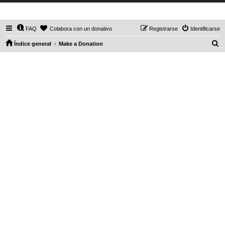
DaXHordes.org
FAQ
Colabora con un donativo
Registrarse
Identificarse
B
Índice general
Make a Donation
u
s
c
a
r