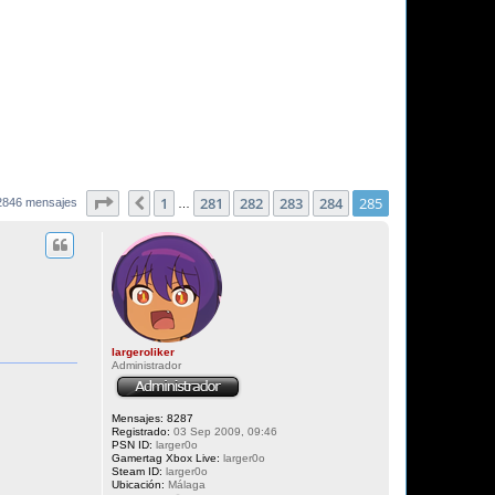
Página
285
de
285
1
281
282
283
284
285
Anterior
2846 mensajes
…
largeroliker
Administrador
Mensajes:
8287
Registrado:
03 Sep 2009, 09:46
PSN ID:
larger0o
Gamertag Xbox Live:
larger0o
Steam ID:
larger0o
Ubicación:
Málaga