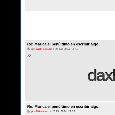
Re: Marica el penúltimo en escribir algo...
M
por
dark_sasuke
»
28 Dic 2024, 15:13
e
n
:O
s
a
j
e
Re: Marica el penúltimo en escribir algo...
M
por
fidelcastro
»
28 Dic 2024, 21:22
e