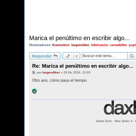
Marica el penúltimo en escribir algo...
Moderadores:
Kravenbcn
,
largeroliker
,
fidelcastro
,
cerealkiller
,
psp
Responder
Re: Marica el penúltimo en escribir algo...
M
por
largeroliker
»
28 Dic 2024, 15:03
e
n
Otro ano, cómo pasa el tiempo.
s
a
j
e
Steam Deck · Xbox Series X · 