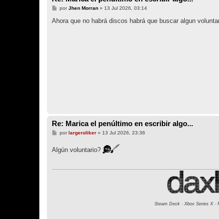
M
por
Jhen Morran
»
13 Jul 2026, 03:14
e
n
Ahora que no habrá discos habrá que buscar algun voluntario
s
a
j
e
Re: Marica el penúltimo en escribir algo...
M
por
largeroliker
»
13 Jul 2026, 23:36
e
n
Algún voluntario?
s
a
j
e
Steam Deck · Xbox Series X · 