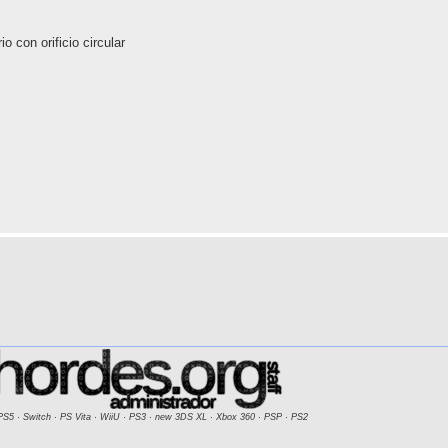
 con orificio circular
PS5 · Switch · PS Vita · WiiU · PS3 · new 3DS XL · Xbox 360 · PSP · PS2