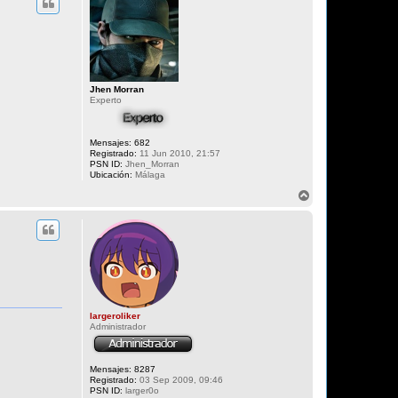
i
b
a
Jhen Morran
Experto
Mensajes:
682
Registrado:
11 Jun 2010, 21:57
PSN ID:
Jhen_Morran
Ubicación:
Málaga
A
r
r
i
b
a
largeroliker
Administrador
Mensajes:
8287
Registrado:
03 Sep 2009, 09:46
PSN ID:
larger0o