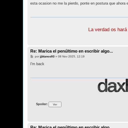
n
esta ocasion no me la pierdo, ponte en postura que ahora e
s
a
j
e
La verdad os hará 
Re: Marica el penúltimo en escribir algo...
M
por
jjblanco93
»
08 Nov 2025, 12:19
e
n
I'm back
s
a
j
e
Spoiler:
Re: Marica el penúltimo en escribir algo...