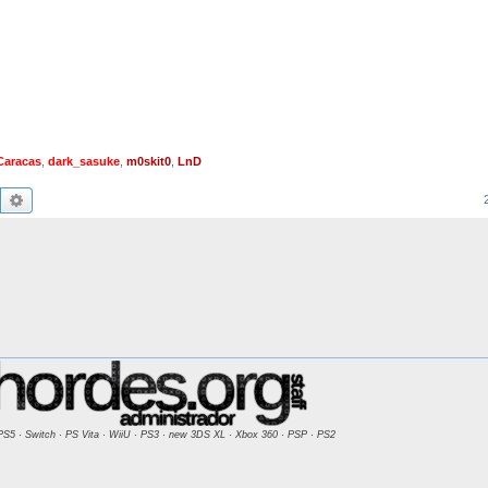
Caracas
,
dark_sasuke
,
m0skit0
,
LnD
Buscar
Búsqueda avanzada
PS5 · Switch · PS Vita · WiiU · PS3 · new 3DS XL · Xbox 360 · PSP · PS2