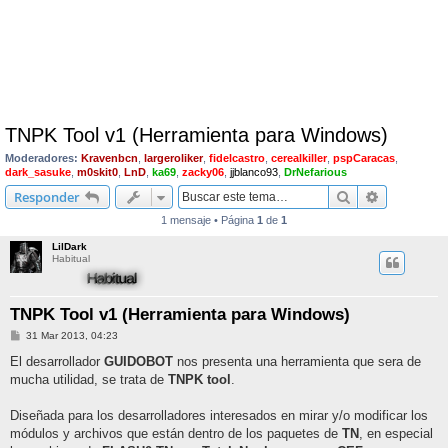
TNPK Tool v1 (Herramienta para Windows)
Moderadores:
Kravenbcn
,
largeroliker
,
fidelcastro
,
cerealkiller
,
pspCaracas
,
dark_sasuke
,
m0skit0
,
LnD
,
ka69
,
zacky06
,
jjblanco93
,
DrNefarious
Buscar
Búsqueda 
Responder
1 mensaje • Página
1
de
1
LilDark
Habitual
TNPK Tool v1 (Herramienta para Windows)
M
31 Mar 2013, 04:23
e
n
El desarrollador
GUIDOBOT
nos presenta una herramienta que sera de
s
mucha utilidad, se trata de
TNPK tool
.
a
j
e
Diseñada para los desarrolladores interesados en mirar y/o modificar los
módulos y archivos que están dentro de los paquetes de
TN
, en especial