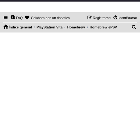
DaXHordes.org
FAQ
Colabora con un donativo
Registrarse
Identificarse
B
Índice general
PlayStation Vita
Homebrew
Homebrew ePSP
u
s
c
a
r