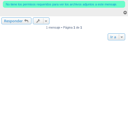
No tiene los permisos requeridos para ver los archivos adjuntos a este mensaje.
Responder
1 mensaje • Página
1
de
1
Ir a