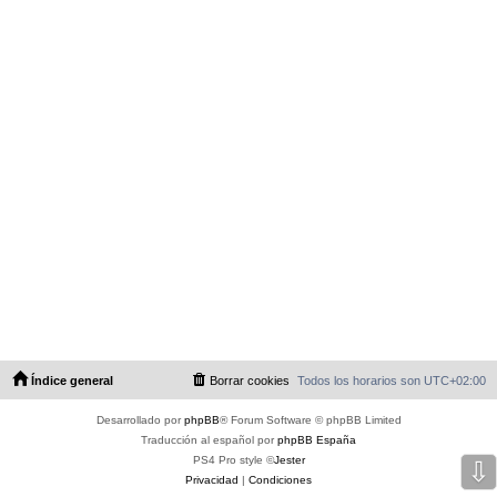
Índice general
Borrar cookies
Todos los horarios son
UTC+02:00
Desarrollado por
phpBB
® Forum Software © phpBB Limited
Traducción al español por
phpBB España
PS4 Pro style ©
Jester
⇩
Privacidad
|
Condiciones