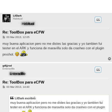
LilDark
Habitual
Re: ToolBox para eCFW
M
03 Mar 2013, 12:05
e
n
muy buena aplicacion pero no me distes las gracias y yo tambien fui
s
tester en el ARK y funciona de maravilla solo da crasheo con el plugin
a
j
prxshot.
e
gdljjrod
Enteradillo
Re: ToolBox para eCFW
M
03 Mar 2013, 14:40
e
n
s
LilDark escribió:
a
j
muy buena aplicacion pero no me distes las gracias y yo tambien fui
e
tester en el ARK y funciona de maravilla solo da crasheo con el plugin