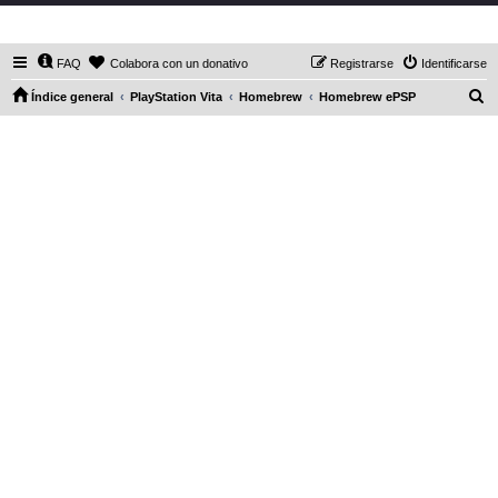
DaXHordes.org
FAQ
Colabora con un donativo
Registrarse
Identificarse
B
Índice general
PlayStation Vita
Homebrew
Homebrew ePSP
u
s
c
a
r