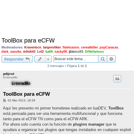
ToolBox para eCFW
Moderadores:
Kravenbcn
,
largeroliker
,
fidelcastro
,
cerealkiller
,
pspCaracas
,
dark_sasuke
,
m0skit0
,
LnD
,
ka69
,
zacky06
,
jjblanco93
,
DrNefarious
Buscar
Búsqueda 
Responder
3 mensajes • Página
1
de
1
gdljjrod
Enteradillo
ToolBox para eCFW
M
02 Mar 2013, 18:28
e
n
Aquí les presento mi primer homebrew realizado en luaDEV,
ToolBox
s
está pensada para ser una herramienta multifuncional y que funciona
a
j
tanto para el eCFW TN como para el eCFW ARK.
e
Por ahora solo cuenta con la función de
plugins manager
que te
ayudara a organizar tus plugins que tengas instalados en cualquier exploit