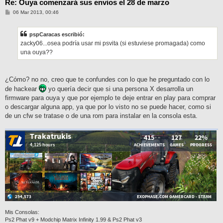
Re: Ouya comenzará sus envios el 28 de marzo
M
06 Mar 2013, 00:46
e
n
s
pspCaracas escribió:
a
j
zacky06...osea podría usar mi psvita (si estuviese promagada) como
e
una ouya??
¿Cómo? no no, creo que te confundes con lo que he preguntado con lo
de hackear
yo quería decir que si una persona X desarrolla un
firmware para ouya y que por ejemplo te deje entrar en play para comprar
o descargar alguna app, ya que por lo visto no se puede hacer, como si
de un cfw se tratase o de una rom para instalar en la consola esta.
Mis Consolas:
Ps2 Phat v9 + Modchip Matrix Infinity 1.99 & Ps2 Phat v3