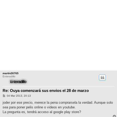
martin26765
Enteradillo
Re: Ouya comenzará sus envios el 28 de marzo
M
04 Mar 2013, 20:13
e
n
joder por ese precio, merece la pena comprarsela la verdad. Aunque solo
s
sea para poner pelis online o videos en youtube.
a
j
La pregunta es, tendrá acceso al google play store?
e