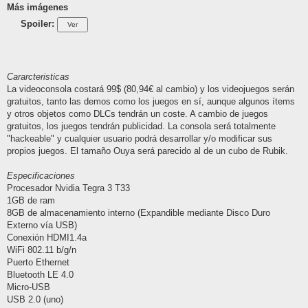
Más imágenes
Spoiler:
Cararcteristicas
La videoconsola costará 99$ (80,94€ al cambio) y los videojuegos serán
gratuitos, tanto las demos como los juegos en sí, aunque algunos ítems
y otros objetos como DLCs tendrán un coste. A cambio de juegos
gratuitos, los juegos tendrán publicidad. La consola será totalmente
"hackeable" y cualquier usuario podrá desarrollar y/o modificar sus
propios juegos. El tamaño Ouya será parecido al de un cubo de Rubik.
Especificaciones
Procesador Nvidia Tegra 3 T33
1GB de ram
8GB de almacenamiento interno (Expandible mediante Disco Duro
Externo vía USB)
Conexión HDMI1.4a
WiFi 802.11 b/g/n
Puerto Ethernet
Bluetooth LE 4.0
Micro-USB
USB 2.0 (uno)