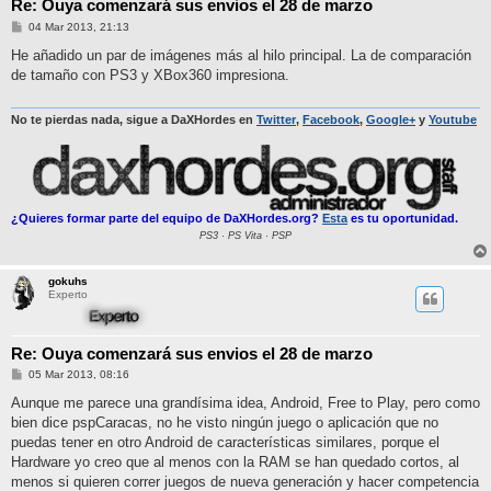
Re: Ouya comenzará sus envios el 28 de marzo
M
04 Mar 2013, 21:13
e
n
He añadido un par de imágenes más al hilo principal. La de comparación
s
de tamaño con PS3 y XBox360 impresiona.
a
j
e
No te pierdas nada, sigue a DaXHordes en
Twitter
,
Facebook
,
Google+
y
Youtube
¿Quieres formar parte del equipo de DaXHordes.org?
Esta
es tu oportunidad.
PS3 · PS Vita · PSP
gokuhs
Experto
Re: Ouya comenzará sus envios el 28 de marzo
M
05 Mar 2013, 08:16
e
n
Aunque me parece una grandísima idea, Android, Free to Play, pero como
s
bien dice pspCaracas, no he visto ningún juego o aplicación que no
a
j
puedas tener en otro Android de características similares, porque el
e
Hardware yo creo que al menos con la RAM se han quedado cortos, al
menos si quieren correr juegos de nueva generación y hacer competencia