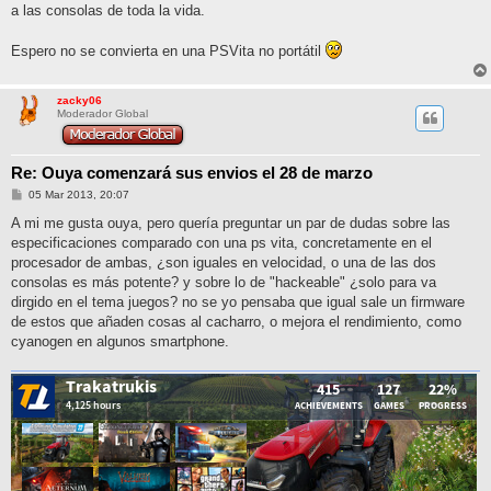
a las consolas de toda la vida.
Espero no se convierta en una PSVita no portátil
zacky06
Moderador Global
Re: Ouya comenzará sus envios el 28 de marzo
M
05 Mar 2013, 20:07
e
n
A mi me gusta ouya, pero quería preguntar un par de dudas sobre las
s
especificaciones comparado con una ps vita, concretamente en el
a
j
procesador de ambas, ¿son iguales en velocidad, o una de las dos
e
consolas es más potente? y sobre lo de "hackeable" ¿solo para va
dirgido en el tema juegos? no se yo pensaba que igual sale un firmware
de estos que añaden cosas al cacharro, o mejora el rendimiento, como
cyanogen en algunos smartphone.