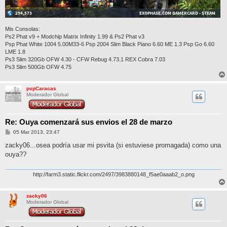
Mis Consolas:
Ps2 Phat v9 + Modchip Matrix Infinity 1.99 & Ps2 Phat v3
Psp Phat White 1004 5.00M33-6 Psp 2004 Slim Black Piano 6.60 ME 1.3 Psp Go 6.60
LME 1.8
Ps3 Slim 320Gb OFW 4.30 - CFW Rebug 4.73.1 REX Cobra 7.03
Ps3 Slim 500Gb OFW 4.75
pspCaracas
Moderador Global
Re: Ouya comenzará sus envios el 28 de marzo
M
05 Mar 2013, 23:47
e
n
zacky06...osea podría usar mi psvita (si estuviese promagada) como una
s
ouya??
a
j
e
http://farm3.static.flickr.com/2497/3983880148_f5ae0aaab2_o.png
zacky06
Moderador Global