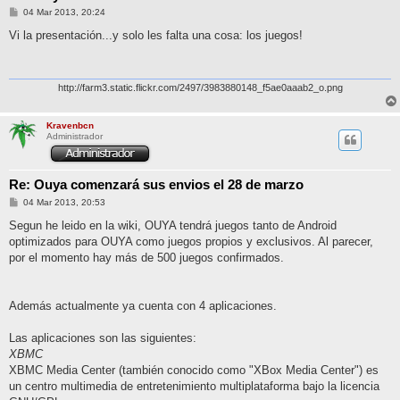
M
04 Mar 2013, 20:24
e
n
Vi la presentación...y solo les falta una cosa: los juegos!
s
a
j
e
http://farm3.static.flickr.com/2497/3983880148_f5ae0aaab2_o.png
Kravenbcn
Administrador
Re: Ouya comenzará sus envios el 28 de marzo
M
04 Mar 2013, 20:53
e
n
Segun he leido en la wiki, OUYA tendrá juegos tanto de Android
s
optimizados para OUYA como juegos propios y exclusivos. Al parecer,
a
j
por el momento hay más de 500 juegos confirmados.
e
Además actualmente ya cuenta con 4 aplicaciones.
Las aplicaciones son las siguientes:
XBMC
XBMC Media Center (también conocido como "XBox Media Center") es
un centro multimedia de entretenimiento multiplataforma bajo la licencia