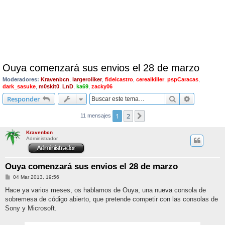
Ouya comenzará sus envios el 28 de marzo
Moderadores:
Kravenbcn
,
largeroliker
,
fidelcastro
,
cerealkiller
,
pspCaracas
,
dark_sasuke
,
m0skit0
,
LnD
,
ka69
,
zacky06
Buscar
Búsqueda 
Responder
1
2
Siguiente
11 mensajes
Kravenbcn
Administrador
Ouya comenzará sus envios el 28 de marzo
M
04 Mar 2013, 19:56
e
n
Hace ya varios meses, os hablamos de Ouya, una nueva consola de
s
sobremesa de código abierto, que pretende competir con las consolas de
a
j
Sony y Microsoft.
e