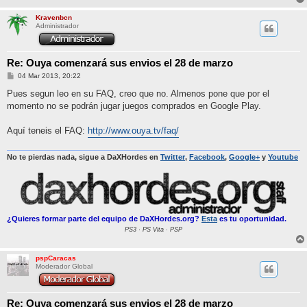
Kravenbcn
Administrador
Re: Ouya comenzará sus envios el 28 de marzo
M
04 Mar 2013, 20:22
e
n
Pues segun leo en su FAQ, creo que no. Almenos pone que por el
s
momento no se podrán jugar juegos comprados en Google Play.
a
j
e
Aquí teneis el FAQ:
http://www.ouya.tv/faq/
No te pierdas nada, sigue a DaXHordes en
Twitter
,
Facebook
,
Google+
y
Youtube
¿Quieres formar parte del equipo de DaXHordes.org?
Esta
es tu oportunidad.
PS3 · PS Vita · PSP
pspCaracas
Moderador Global
Re: Ouya comenzará sus envios el 28 de marzo