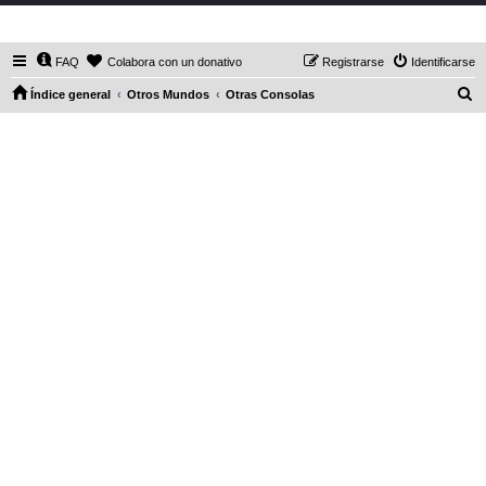
DaXHordes.org
FAQ
Colabora con un donativo
Registrarse
Identificarse
B
Índice general
Otros Mundos
Otras Consolas
u
s
c
a
r