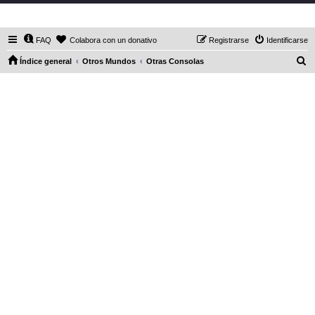
DaXHordes.org
FAQ
Colabora con un donativo
Registrarse
Identificarse
B
Índice general
Otros Mundos
Otras Consolas
u
s
c
a
r