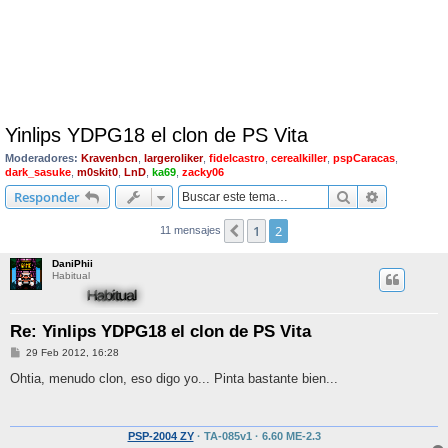
Yinlips YDPG18 el clon de PS Vita
Moderadores:
Kravenbcn
,
largeroliker
,
fidelcastro
,
cerealkiller
,
pspCaracas
,
dark_sasuke
,
m0skit0
,
LnD
,
ka69
,
zacky06
Buscar
Búsqueda 
Responder
1
2
Anterior
11 mensajes
DaniPhii
Habitual
Re: Yinlips YDPG18 el clon de PS Vita
M
29 Feb 2012, 16:28
e
n
Ohtia, menudo clon, eso digo yo... Pinta bastante bien...
s
a
j
e
PSP-2004 ZY
· TA-085v1 · 6.60 ME-2.3