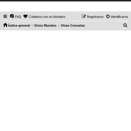
DaXHordes.org
FAQ
Colabora con un donativo
Registrarse
Identificarse
B
Índice general
Otros Mundos
Otras Consolas
u
s
c
a
r