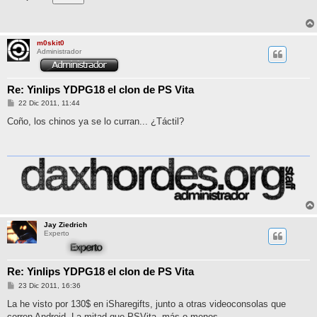
m0skit0
Administrador
Re: Yinlips YDPG18 el clon de PS Vita
M
22 Dic 2011, 11:44
e
n
Coño, los chinos ya se lo curran... ¿Táctil?
s
a
j
e
Jay Ziedrich
Experto
Re: Yinlips YDPG18 el clon de PS Vita
M
23 Dic 2011, 16:36
e
n
La he visto por 130$ en iSharegifts, junto a otras videoconsolas que
s
corren Android. La mitad que PSVita, más o menos.