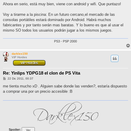
j
Ahora en serio, está muy bien, viene con android y wifi. Que puntazo!
e
Voy a tirarme a la piscina: En un futuro cercano,el mercado de las
consolas portátiles estará dominado por Android. Habrá muchos
fabricantes y por tanto serán mas baratas. Y lo bueno es que al usar el
mismo SO todos los usuarios podrán jugar a los mismos juegos.
PS3 - PSP 2000
darklex150
ViP Hordes
Re: Yinlips YDPG18 el clon de PS Vita
M
22 Dic 2011, 00:37
e
n
me tienta mucho xD . Alguien sabe donde las venden?, estaría dispuesto
s
a comprar una por un precio accesible :B
a
j
e
Spoiler: