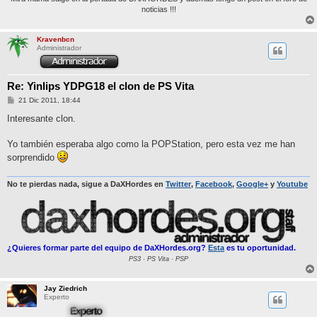
noticias !!!
Kravenbcn
Administrador
Re: Yinlips YDPG18 el clon de PS Vita
M
21 Dic 2011, 18:44
e
n
Interesante clon.
s
a
j
Yo también esperaba algo como la POPStation, pero esta vez me han
e
sorprendido
No te pierdas nada, sigue a DaXHordes en
Twitter
,
Facebook
,
Google+
y
Youtube
¿Quieres formar parte del equipo de DaXHordes.org?
Esta
es tu oportunidad.
PS3 · PS Vita · PSP
Jay Ziedrich
Experto