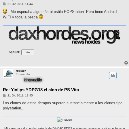
M
21 Dic 2011, 14:44
e
n
. Me esperaba algo más al estilo POPStation. Pero tiene Android,
s
WIFI y toda la pesca
a
j
e
Spoiler:
robizen
Enteradillo
Re: Yinlips YDPG18 el clon de PS Vita
M
21 Dic 2011, 17:45
e
n
Los clones de estos tiempos superan sustancialmente a los clones tipo
s
polystation.....
a
j
e
Mira mama salgo en la portada de DAXHORDES y ademas tengo un post en el foro de