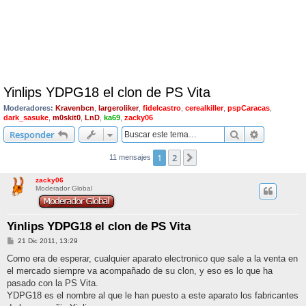
Yinlips YDPG18 el clon de PS Vita
Moderadores:
Kravenbcn
,
largeroliker
,
fidelcastro
,
cerealkiller
,
pspCaracas
,
dark_sasuke
,
m0skit0
,
LnD
,
ka69
,
zacky06
Buscar
Búsqueda 
Responder
1
2
Siguiente
11 mensajes
zacky06
Moderador Global
Yinlips YDPG18 el clon de PS Vita
M
21 Dic 2011, 13:29
e
n
Como era de esperar, cualquier aparato electronico que sale a la venta en
s
el mercado siempre va acompañado de su clon, y eso es lo que ha
a
j
pasado con la PS Vita.
e
YDPG18 es el nombre al que le han puesto a este aparato los fabricantes