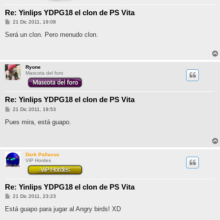
Re: Yinlips YDPG18 el clon de PS Vita
M
21 Dic 2011, 19:08
e
n
Será un clon. Pero menudo clon.
s
a
j
e
Ryone
Mascota del foro
Re: Yinlips YDPG18 el clon de PS Vita
M
21 Dic 2011, 19:53
e
n
Pues mira, está guapo.
s
a
j
e
Dark Pallacus
ViP Hordes
Re: Yinlips YDPG18 el clon de PS Vita
M
21 Dic 2011, 23:23
e
n
Está guapo para jugar al Angry birds! XD
s
a