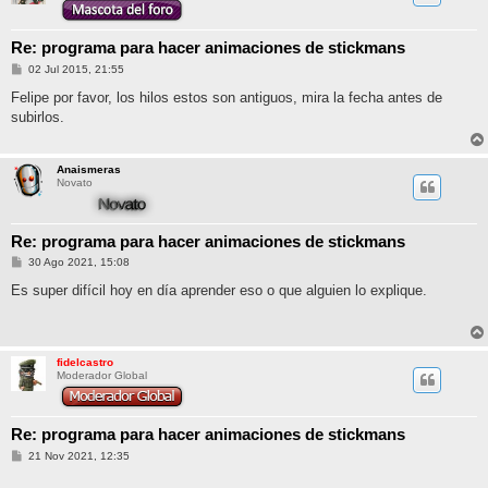
Re: programa para hacer animaciones de stickmans
M
02 Jul 2015, 21:55
e
n
Felipe por favor, los hilos estos son antiguos, mira la fecha antes de
s
subirlos.
a
j
e
Anaismeras
Novato
Re: programa para hacer animaciones de stickmans
M
30 Ago 2021, 15:08
e
n
Es super difícil hoy en día aprender eso o que alguien lo explique.
s
a
j
e
fidelcastro
Moderador Global
Re: programa para hacer animaciones de stickmans
M
21 Nov 2021, 12:35
e
n