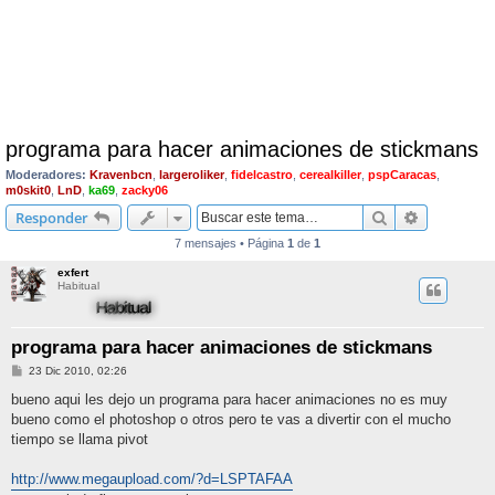
programa para hacer animaciones de stickmans
Moderadores:
Kravenbcn
,
largeroliker
,
fidelcastro
,
cerealkiller
,
pspCaracas
,
m0skit0
,
LnD
,
ka69
,
zacky06
Buscar
Búsqueda 
Responder
7 mensajes • Página
1
de
1
exfert
Habitual
programa para hacer animaciones de stickmans
M
23 Dic 2010, 02:26
e
n
bueno aqui les dejo un programa para hacer animaciones no es muy
s
bueno como el photoshop o otros pero te vas a divertir con el mucho
a
j
tiempo se llama pivot
e
http://www.megaupload.com/?d=LSPTAFAA