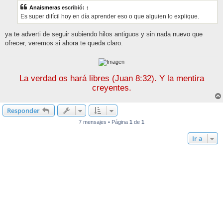
s
Anaismeras
escribió:
↑
a
j
Es super difícil hoy en día aprender eso o que alguien lo explique.
e
ya te adverti de seguir subiendo hilos antiguos y sin nada nuevo que
ofrecer, veremos si ahora te queda claro.
La verdad os hará libres (Juan 8:32). Y la mentira
creyentes.
Responder
7 mensajes • Página
1
de
1
Ir a