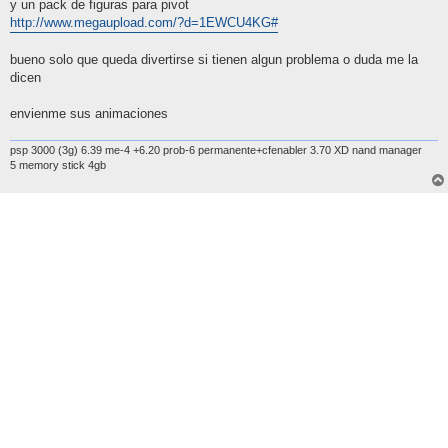
y un pack de figuras para pivot
http://www.megaupload.com/?d=1EWCU4KG#
bueno solo que queda divertirse si tienen algun problema o duda me la
dicen
envienme sus animaciones
psp 3000 (3g) 6.39 me-4 +6.20 prob-6 permanente+cfenabler 3.70 XD nand manager
5 memory stick 4gb