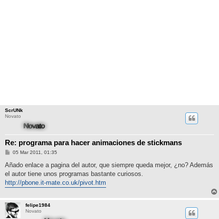
ScrUNk
Novato
Re: programa para hacer animaciones de stickmans
M
05 Mar 2011, 01:35
e
n
Añado enlace a pagina del autor, que siempre queda mejor, ¿no? Además
s
el autor tiene unos programas bastante curiosos.
a
j
http://pbone.it-mate.co.uk/pivot.htm
e
felipe1984
Novato