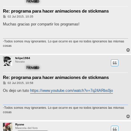
Re: programa para hacer animaciones de stickmans
M
02 Jul 2015, 10:35
e
n
Muchas gracias por compartir los programas!
s
a
j
e
-Todos somos muy ignorantes. Lo que ocurre es que no todos ignoramos las mismas
cosas
felipe1984
Novato
Re: programa para hacer animaciones de stickmans
M
02 Jul 2015, 10:58
e
n
Os dejo un tuto
https://www.youtube.com/watch?v=7q24ARbs0jo
s
a
j
e
-Todos somos muy ignorantes. Lo que ocurre es que no todos ignoramos las mismas
cosas
Ryone
Mascota del foro