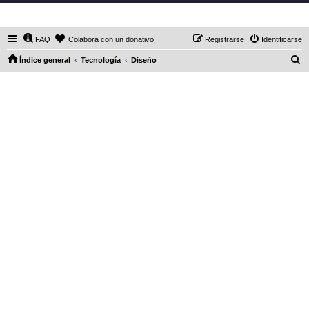
DaXHordes.org
FAQ
Colabora con un donativo
Registrarse
Identificarse
B
Índice general
Tecnología
Diseño
u
s
c
a
r