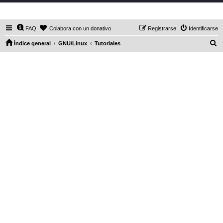
DaXHordes.org
FAQ
Colabora con un donativo
Registrarse
Identificarse
B
Índice general
GNU/Linux
Tutoriales
u
s
c
a
r