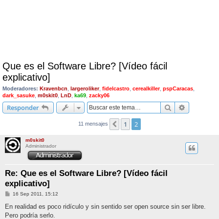
Que es el Software Libre? [Vídeo fácil
explicativo]
Moderadores:
Kravenbcn
,
largeroliker
,
fidelcastro
,
cerealkiller
,
pspCaracas
,
dark_sasuke
,
m0skit0
,
LnD
,
ka69
,
zacky06
Buscar
Búsqueda 
Responder
1
2
Anterior
11 mensajes
m0skit0
Administrador
Re: Que es el Software Libre? [Vídeo fácil
explicativo]
M
16 Sep 2011, 15:12
e
n
En realidad es poco ridículo y sin sentido ser open source sin ser libre.
s
Pero podría serlo.
a