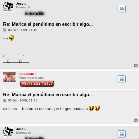
Joselu
Enteradillo
Re: Marica el penúltimo en escribir algo...
M
03 Sep 2009, 21:40
e
n
¬¬
s
a
j
e
\__________/
__
O
_____
O
____
cerealkiller
Moderador Global
Re: Marica el penúltimo en escribir algo...
M
03 Sep 2009, 21:41
e
n
ainssss... tontorron que se que te gustaaaaaaa
s
a
j
e
Joselu
Enteradillo