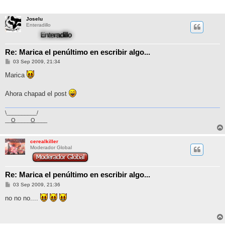
Joselu
Enteradillo
Re: Marica el penúltimo en escribir algo...
M
03 Sep 2009, 21:34
e
n
Marica
s
a
j
Ahora chapad el post
e
\__________/
__
O
_____
O
____
cerealkiller
Moderador Global
Re: Marica el penúltimo en escribir algo...
M
03 Sep 2009, 21:36
e
n
no no no....
s
a
j
e