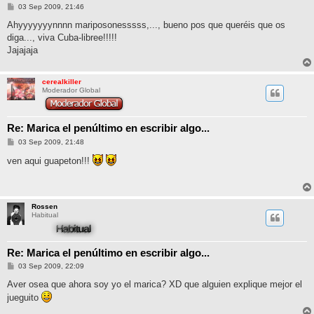
M
03 Sep 2009, 21:46
e
n
Ahyyyyyyynnnn mariposonesssss,..., bueno pos que queréis que os
s
diga..., viva Cuba-libree!!!!!
a
j
Jajajaja
e
cerealkiller
Moderador Global
Re: Marica el penúltimo en escribir algo...
M
03 Sep 2009, 21:48
e
n
ven aqui guapeton!!!
s
a
j
e
Rossen
Habitual
Re: Marica el penúltimo en escribir algo...
M
03 Sep 2009, 22:09
e
n
Aver osea que ahora soy yo el marica? XD que alguien explique mejor el
s
jueguito
a
j