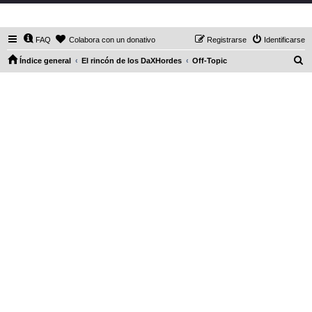
DaXHordes.org
FAQ
Colabora con un donativo
Registrarse
Identificarse
B
Índice general
El rincón de los DaXHordes
Off-Topic
u
s
c
a
r