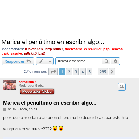
Marica el penúltimo en escribir algo...
Moderadores:
Kravenbcn
,
largeroliker
,
fidelcastro
,
cerealkiller
,
pspCaracas
,
dark_sasuke
,
m0skit0
,
LnD
Buscar
Búsqueda 
Responder
Página
1
de
285
1
2
3
4
5
285
Siguiente
2846 mensajes
…
cerealkiller
Moderador Global
Marica el penúltimo en escribir algo...
M
03 Sep 2009, 20:58
e
n
pues como veo tanto amor en el foro me he decidido a crear este hilo...
s
a
j
venga quien se atreve????
e