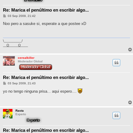
Re: Marica el penúltimo en escribir algo...
M
03 Sep 2009, 21:42
e
n
Noo pero a sasuke si, esperate a que postee xD
s
a
j
e
\__________/
__
O
_____
O
____
cerealkiller
Moderador Global
Re: Marica el penúltimo en escribir algo...
M
03 Sep 2009, 21:43
e
n
yo no tengo ninguna prisa... aqui espero....
s
a
j
e
Rasta
Experto
Re: Marica el penúltimo en escribir algo...