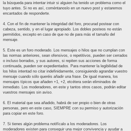
la búsqueda para intentar intuir si alguien ha tenido un problema como el
tuyo antes. Si no es así, coméntanoslo en un nuevo post y estaremos
encantados de responderte.
4. Con el fin de mantener la integridad del foro, procurad postear con
cabeza, sentido, y en el lugar apropiado. Los dobles posteos no están
permitidos, excepto en caso de que no de para más el tamaño del
mensaje.
5. Este es un foro moderado. Los mensajes o hilos que no cumplan con
las normas anteriores, sean ofensivos, o repetitivos, pueden ser cerrados
o incluso borrados, y sus autores, si repiten sus acciones de forma
continuada, pueden ser expedientados. Para mantener la legibilidad de
los hilos intentad no citar indefinidamente, consiguiendo agrandar vuestro
mensaje cuando sólo queréis añadir una frase. De igual manera, los
mensajes típicos que añaden +1, +2, etcétera serán eliminados de
inmediato. Los moderadores, en este y tantos otros casos, podrán editar
vuestros mensajes sin aviso.
6. El material que sea añadido, habrá de ser propio o bien de otras
personas, pero en este caso, SIEMPRE con su permiso y autorización
para copiar en este foro.
7. Si tienes algún problema notifícalo a los moderadores. Los
moderadores existen para conseguir una mejor convivencia y ayudar a