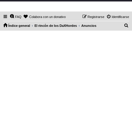
DaXHordes.org
FAQ
Colabora con un donativo
Registrarse
Identificarse
B
Índice general
El rincón de los DaXHordes
Anuncios
u
s
c
a
r