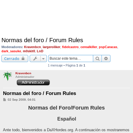
Normas del foro / Forum Rules
Moderadores:
Kravenbcn
,
largeroliker
,
fidelcastro
,
cerealkiller
,
pspCaracas
,
dark_sasuke
,
m0skit0
,
LnD
Buscar
Búsqueda av
Cerrado
1 mensaje • Página
1
de
1
Kravenbcn
Administrador
Normas del foro / Forum Rules
M
02 Sep 2009, 04:01
e
n
Normas del Foro/Forum Rules
s
a
j
Español
e
Ante todo, bienvenidos a DaXHordes.org. A continuación os mostraremos