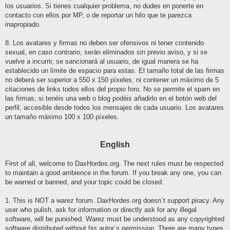
los usuarios. Si tienes cualquier problema, no dudes en ponerte en
contacto con ellos por MP, o de reportar un hilo que te parezca
inapropiado.
8. Los avatares y firmas no deben ser ofensivos ni tener contenido
sexual, en caso contrario, serán eliminados sin previo aviso, y si se
vuelve a incurrir, se sancionará al usuario, de igual manera se ha
establecido un límite de espacio para estas. El tamaño total de las firmas
no deberá ser superior a 550 x 150 píxeles, ni contener un máximo de 5
citaciones de links todos ellos del propio foro. No se permite el spam en
las firmas, si tenéis una web o blog podéis añadirlo en el botón web del
perfil, accesible desde todos los mensajes de cada usuario. Los avatares
un tamaño máximo 100 x 100 píxeles.
English
First of all, welcome to DaxHordes.org. The next rules must be respected
to maintain a good ambience in the forum. If you break any one, you can
be warned or banned, and your topic could be closed.
1. This is NOT a warez forum. DaxHordes.org doesn´t support piracy. Any
user who pulish, ask for information or directly ask for any illegal
software, will be punished. Warez must be understood as any copyrighted
software distributed without his autor´s permission. There are many types