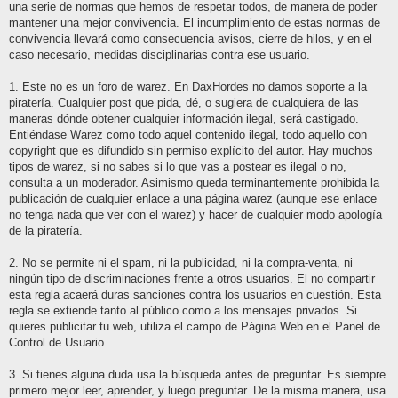
una serie de normas que hemos de respetar todos, de manera de poder
mantener una mejor convivencia. El incumplimiento de estas normas de
convivencia llevará como consecuencia avisos, cierre de hilos, y en el
caso necesario, medidas disciplinarias contra ese usuario.
1. Este no es un foro de warez. En DaxHordes no damos soporte a la
piratería. Cualquier post que pida, dé, o sugiera de cualquiera de las
maneras dónde obtener cualquier información ilegal, será castigado.
Entiéndase Warez como todo aquel contenido ilegal, todo aquello con
copyright que es difundido sin permiso explícito del autor. Hay muchos
tipos de warez, si no sabes si lo que vas a postear es ilegal o no,
consulta a un moderador. Asimismo queda terminantemente prohibida la
publicación de cualquier enlace a una página warez (aunque ese enlace
no tenga nada que ver con el warez) y hacer de cualquier modo apología
de la piratería.
2. No se permite ni el spam, ni la publicidad, ni la compra-venta, ni
ningún tipo de discriminaciones frente a otros usuarios. El no compartir
esta regla acaerá duras sanciones contra los usuarios en cuestión. Esta
regla se extiende tanto al público como a los mensajes privados. Si
quieres publicitar tu web, utiliza el campo de Página Web en el Panel de
Control de Usuario.
3. Si tienes alguna duda usa la búsqueda antes de preguntar. Es siempre
primero mejor leer, aprender, y luego preguntar. De la misma manera, usa