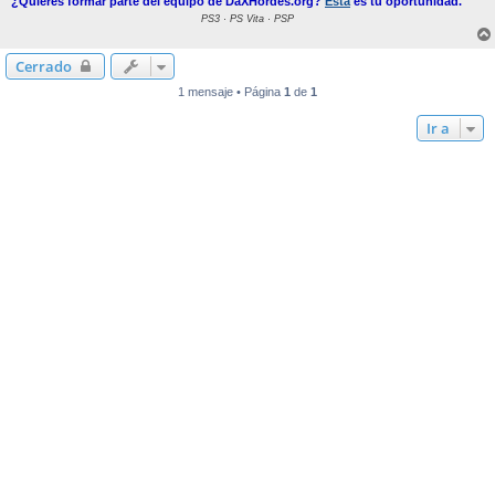
¿Quieres formar parte del equipo de DaXHordes.org?
Esta
es tu oportunidad.
PS3 · PS Vita · PSP
Cerrado
1 mensaje • Página
1
de
1
Ir a