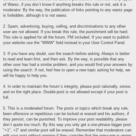
of Warez, if you don´t know if anything breaks this rule or not, ask it a
moderator. By the way, the publication of links pointing to any warez page
is forbidden, although it is not warez.
2. Spam, advertising, buying, selling, and discriminations to any other
user are not allowed. If you break this rule, the punishment will be hard.
This rule is applied for all the forum, PM included. If you want to publish
your website use the "WWW" field instead in your User Control Panel.
3. If you have any doubt, use the search before asking. Always is better
to read and learn first, and then ask. By the way, is possible that any
other user has had a similar problem, and you would find your answers by
using the search. If not, feel free to open a new topic asking for help, we
will be happy to help you.
4. In order to maintain the forum´s integrity, please post rationally, sense,
and on the right place. Double-post is not allowed except if your post is
full.
5. This is a moderated forum. The posts or topics which break any rule,
been offensive or repetitious can be locked or erased and his authors, if
they persist, can be punished. To improve your post readability, please
don´t quote too much. By this way you only get a one-phrase bigger post.
"+1", +2" and similar post will be erased. Remember that moderators can
edit your post without warning if they consider that the message is wrong