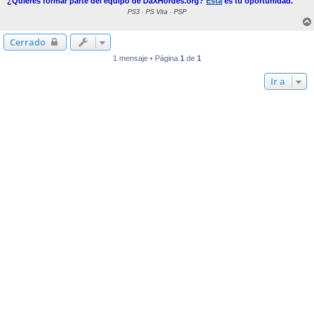
¿Quieres formar parte del equipo de DaXHordes.org?
Esta
es tu oportunidad.
PS3 · PS Vita · PSP
Cerrado
1 mensaje • Página
1
de
1
Ir a