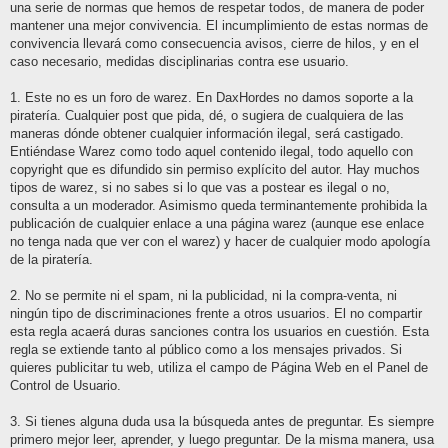
una serie de normas que hemos de respetar todos, de manera de poder
mantener una mejor convivencia. El incumplimiento de estas normas de
convivencia llevará como consecuencia avisos, cierre de hilos, y en el
caso necesario, medidas disciplinarias contra ese usuario.
1. Este no es un foro de warez. En DaxHordes no damos soporte a la
piratería. Cualquier post que pida, dé, o sugiera de cualquiera de las
maneras dónde obtener cualquier información ilegal, será castigado.
Entiéndase Warez como todo aquel contenido ilegal, todo aquello con
copyright que es difundido sin permiso explícito del autor. Hay muchos
tipos de warez, si no sabes si lo que vas a postear es ilegal o no,
consulta a un moderador. Asimismo queda terminantemente prohibida la
publicación de cualquier enlace a una página warez (aunque ese enlace
no tenga nada que ver con el warez) y hacer de cualquier modo apología
de la piratería.
2. No se permite ni el spam, ni la publicidad, ni la compra-venta, ni
ningún tipo de discriminaciones frente a otros usuarios. El no compartir
esta regla acaerá duras sanciones contra los usuarios en cuestión. Esta
regla se extiende tanto al público como a los mensajes privados. Si
quieres publicitar tu web, utiliza el campo de Página Web en el Panel de
Control de Usuario.
3. Si tienes alguna duda usa la búsqueda antes de preguntar. Es siempre
primero mejor leer, aprender, y luego preguntar. De la misma manera, usa