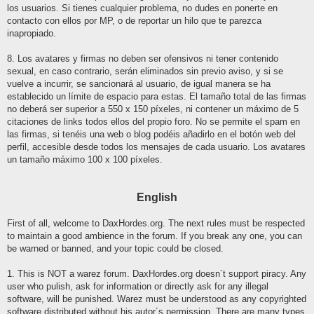
los usuarios. Si tienes cualquier problema, no dudes en ponerte en
contacto con ellos por MP, o de reportar un hilo que te parezca
inapropiado.
8. Los avatares y firmas no deben ser ofensivos ni tener contenido
sexual, en caso contrario, serán eliminados sin previo aviso, y si se
vuelve a incurrir, se sancionará al usuario, de igual manera se ha
establecido un límite de espacio para estas. El tamaño total de las firmas
no deberá ser superior a 550 x 150 píxeles, ni contener un máximo de 5
citaciones de links todos ellos del propio foro. No se permite el spam en
las firmas, si tenéis una web o blog podéis añadirlo en el botón web del
perfil, accesible desde todos los mensajes de cada usuario. Los avatares
un tamaño máximo 100 x 100 píxeles.
English
First of all, welcome to DaxHordes.org. The next rules must be respected
to maintain a good ambience in the forum. If you break any one, you can
be warned or banned, and your topic could be closed.
1. This is NOT a warez forum. DaxHordes.org doesn´t support piracy. Any
user who pulish, ask for information or directly ask for any illegal
software, will be punished. Warez must be understood as any copyrighted
software distributed without his autor´s permission. There are many types