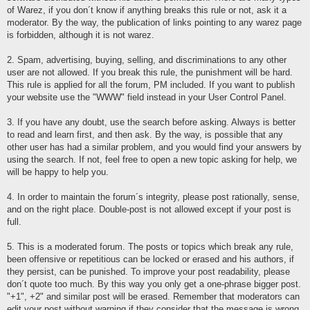
of Warez, if you don´t know if anything breaks this rule or not, ask it a
moderator. By the way, the publication of links pointing to any warez page
is forbidden, although it is not warez.
2. Spam, advertising, buying, selling, and discriminations to any other
user are not allowed. If you break this rule, the punishment will be hard.
This rule is applied for all the forum, PM included. If you want to publish
your website use the "WWW" field instead in your User Control Panel.
3. If you have any doubt, use the search before asking. Always is better
to read and learn first, and then ask. By the way, is possible that any
other user has had a similar problem, and you would find your answers by
using the search. If not, feel free to open a new topic asking for help, we
will be happy to help you.
4. In order to maintain the forum´s integrity, please post rationally, sense,
and on the right place. Double-post is not allowed except if your post is
full.
5. This is a moderated forum. The posts or topics which break any rule,
been offensive or repetitious can be locked or erased and his authors, if
they persist, can be punished. To improve your post readability, please
don´t quote too much. By this way you only get a one-phrase bigger post.
"+1", +2" and similar post will be erased. Remember that moderators can
edit your post without warning if they consider that the message is wrong