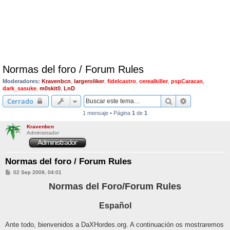
Normas del foro / Forum Rules
Moderadores:
Kravenbcn
,
largeroliker
,
fidelcastro
,
cerealkiller
,
pspCaracas
,
dark_sasuke
,
m0skit0
,
LnD
Buscar
Búsqueda av
Cerrado
1 mensaje • Página
1
de
1
Kravenbcn
Administrador
Normas del foro / Forum Rules
M
02 Sep 2009, 04:01
e
n
Normas del Foro/Forum Rules
s
a
j
Español
e
Ante todo, bienvenidos a DaXHordes.org. A continuación os mostraremos