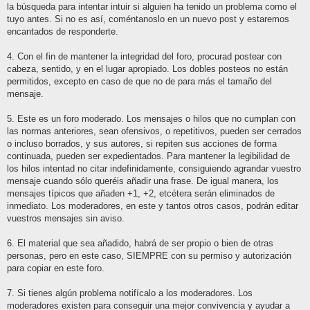
la búsqueda para intentar intuir si alguien ha tenido un problema como el
tuyo antes. Si no es así, coméntanoslo en un nuevo post y estaremos
encantados de responderte.
4. Con el fin de mantener la integridad del foro, procurad postear con
cabeza, sentido, y en el lugar apropiado. Los dobles posteos no están
permitidos, excepto en caso de que no de para más el tamaño del
mensaje.
5. Este es un foro moderado. Los mensajes o hilos que no cumplan con
las normas anteriores, sean ofensivos, o repetitivos, pueden ser cerrados
o incluso borrados, y sus autores, si repiten sus acciones de forma
continuada, pueden ser expedientados. Para mantener la legibilidad de
los hilos intentad no citar indefinidamente, consiguiendo agrandar vuestro
mensaje cuando sólo queréis añadir una frase. De igual manera, los
mensajes típicos que añaden +1, +2, etcétera serán eliminados de
inmediato. Los moderadores, en este y tantos otros casos, podrán editar
vuestros mensajes sin aviso.
6. El material que sea añadido, habrá de ser propio o bien de otras
personas, pero en este caso, SIEMPRE con su permiso y autorización
para copiar en este foro.
7. Si tienes algún problema notifícalo a los moderadores. Los
moderadores existen para conseguir una mejor convivencia y ayudar a