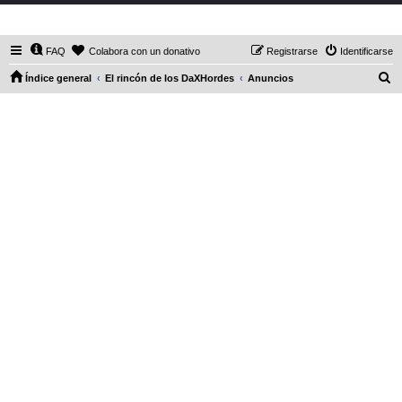
DaXHordes.org
FAQ
Colabora con un donativo
Registrarse
Identificarse
B
Índice general
El rincón de los DaXHordes
Anuncios
u
s
c
a
r