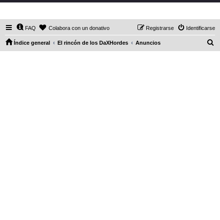
DaXHordes.org
FAQ
Colabora con un donativo
Registrarse
Identificarse
B
Índice general
El rincón de los DaXHordes
Anuncios
u
s
c
a
r