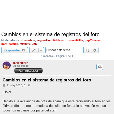
Cambios en el sistema de registros del foro
Moderadores:
Kravenbcn
,
largeroliker
,
fidelcastro
,
cerealkiller
,
pspCaracas
,
dark_sasuke
,
m0skit0
,
LnD
Buscar
Búsqueda 
Responder
1 mensaje • Página
1
de
1
largeroliker
Administrador
Cambios en el sistema de registros del foro
M
31 May 2025, 01:36
e
n
¡Hola!
s
a
j
Debido a la avalancha de bots de spam que está recibiendo el foro en los
e
últimos días, hemos tomado la decisión de forzar la activación manual de
todos los usuarios por parte del staff.