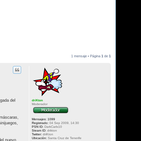
1 mensaje • Página
1
de
1
gada del
driKton
Moderador
 máscaras,
Mensajes:
1099
inijuegos,
Registrado:
04 Sep 2009, 14:30
PSN ID:
DarkCarlx10
Steam ID:
drikton
Twitter:
driKton
Ubicación:
Santa Cruz de Tenerife
del nuevo