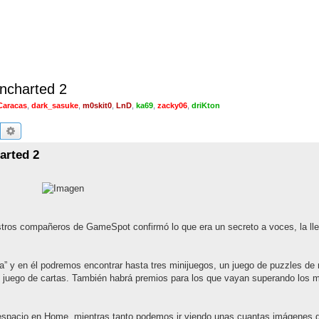
Uncharted 2
Caracas
,
dark_sasuke
,
m0skit0
,
LnD
,
ka69
,
zacky06
,
driKton
Buscar
Búsqueda avanzada
arted 2
ros compañeros de GameSpot confirmó lo que era un secreto a voces, la lle
na” y en él podremos encontrar hasta tres minijuegos, un juego de puzzles de
un juego de cartas. También habrá premios para los que vayan superando los m
espacio en Home, mientras tanto podemos ir viendo unas cuantas imágenes 