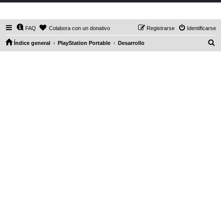
DaXHordes.org
FAQ
Colabora con un donativo
Registrarse
Identificarse
B
Índice general
PlayStation Portable
Desarrollo
u
s
c
a
r