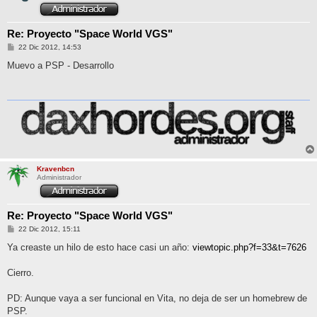
Re: Proyecto "Space World VGS"
M
22 Dic 2012, 14:53
e
n
Muevo a PSP - Desarrollo
s
a
j
e
Kravenbcn
Administrador
Re: Proyecto "Space World VGS"
M
22 Dic 2012, 15:11
e
n
Ya creaste un hilo de esto hace casi un año:
viewtopic.php?f=33&t=7626
s
a
j
Cierro.
e
PD: Aunque vaya a ser funcional en Vita, no deja de ser un homebrew de
PSP.