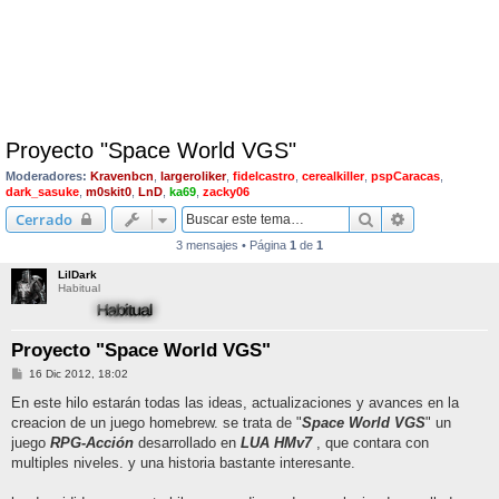
Proyecto "Space World VGS"
Moderadores:
Kravenbcn
,
largeroliker
,
fidelcastro
,
cerealkiller
,
pspCaracas
,
dark_sasuke
,
m0skit0
,
LnD
,
ka69
,
zacky06
Buscar
Búsqueda av
Cerrado
3 mensajes • Página
1
de
1
LilDark
Habitual
Proyecto "Space World VGS"
M
16 Dic 2012, 18:02
e
n
En este hilo estarán todas las ideas, actualizaciones y avances en la
s
creacion de un juego homebrew. se trata de "
Space World VGS
" un
a
j
juego
RPG-Acción
desarrollado en
LUA HMv7
, que contara con
e
multiples niveles. y una historia bastante interesante.