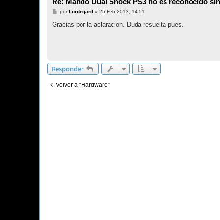
Re: Mando Dual Shock PS3 no es reconocido sin
M
por
Lordegard
»
25 Feb 2013, 14:51
e
n
Gracias por la aclaracion. Duda resuelta pues.
s
a
j
e
Responder
Volver a “Hardware”