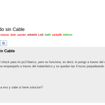
o sin Cable
Caracas
,
dark_sasuke
,
m0skit0
,
LnD
,
ka69
,
zacky06
,
driKton
Buscar
Búsqueda avanzada
in Cable
ock para mi ps3 blanco, pero no funciona, es decir, lo pongo a traves del 
 para emparejarlo a traves del inalambrico y se quedan las 4 luces parpadeando
a eso y sabe si tiene solucion?