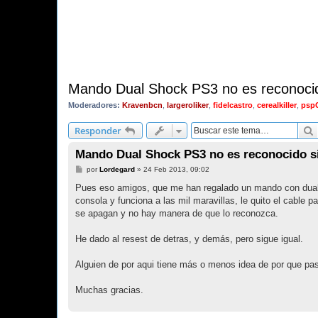
Mando Dual Shock PS3 no es reconocid
Moderadores:
Kravenbcn
,
largeroliker
,
fidelcastro
,
cerealkiller
,
psp
Responder
Mando Dual Shock PS3 no es reconocido s
M
por
Lordegard
»
24 Feb 2013, 09:02
e
n
Pues eso amigos, que me han regalado un mando con dual sh
s
consola y funciona a las mil maravillas, le quito el cable
a
j
se apagan y no hay manera de que lo reconozca.
e
He dado al resest de detras, y demás, pero sigue igual.
Alguien de por aqui tiene más o menos idea de por que pas
Muchas gracias.