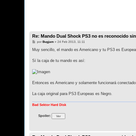
Re: Mando Dual Shock PS3 no es reconocido sin
M
por
Bugjam
»
24 Feb 2013, 11:11
e
n
Muy sencillo, el mando es Americano y tu PS3 es Europea
s
a
j
Sí la caja de tu mando es así:
e
Entonces es Americano y solamente funcionará conectado 
La caja original para PS3 Europeas es Negro.
Bad Sektor Hard Disk
Spoiler: