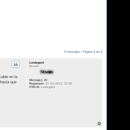
3 mensajes • Página
1
de
1
Lordegard
Novato
cable en la
Mensajes:
20
 hasta que
Registrado:
27 Oct 2012, 22:29
PSN ID:
Lordegard
A
r