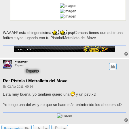
WAAAH! esta chingonsisima
pspCaracas tienes que subir una
fotitos tuyas jugando con tu Pistola/Metralleta del Move
~Rdavid~
Experto
Re: Pistola / Metralleta del Move
M
02 Abr 2011, 05:26
e
n
Esta muy buena, yo también quiero una
y un ps3 xD
s
a
j
Yo tengo una del wii y se que se hace más entretenido los shooters xD
e
Responder