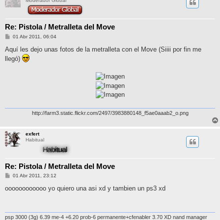
Moderador Global
Re: Pistola / Metralleta del Move
M
01 Abr 2011, 06:04
e
n
Aquí les dejo unas fotos de la metralleta con el Move (Siiii por fin me
s
llegó)
a
j
e
http://farm3.static.flickr.com/2497/3983880148_f5ae0aaab2_o.png
exfert
Habitual
Re: Pistola / Metralleta del Move
M
01 Abr 2011, 23:12
e
n
oooooooooooo yo quiero una asi xd y tambien un ps3 xd
s
a
j
e
psp 3000 (3g) 6.39 me-4 +6.20 prob-6 permanente+cfenabler 3.70 XD nand manager