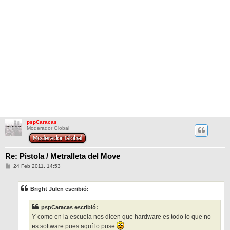
pspCaracas
Moderador Global
Re: Pistola / Metralleta del Move
M
24 Feb 2011, 14:53
e
n
s
Bright Julen escribió:
a
j
e
pspCaracas escribió:
Y como en la escuela nos dicen que hardware es todo lo que no
es software pues aquí lo puse