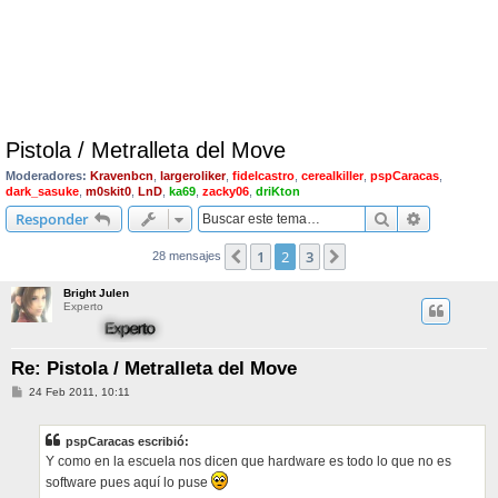
Pistola / Metralleta del Move
Moderadores:
Kravenbcn
,
largeroliker
,
fidelcastro
,
cerealkiller
,
pspCaracas
,
dark_sasuke
,
m0skit0
,
LnD
,
ka69
,
zacky06
,
driKton
Buscar
Búsqueda 
Responder
1
2
3
Anterior
Siguiente
28 mensajes
Bright Julen
Experto
Re: Pistola / Metralleta del Move
M
24 Feb 2011, 10:11
e
n
s
pspCaracas escribió:
a
j
Y como en la escuela nos dicen que hardware es todo lo que no es
e
software pues aquí lo puse