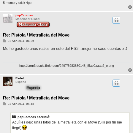
5 memory stick 4gb
pspCaracas
Moderador Global
Re: Pistola / Metralleta del Move
M
02 Abr 2011, 04:25
e
n
Me he gastodo unos reales en esto del PS3...mejor no saco cuentas xD
s
a
j
e
http://farm3.static.flickr.com/2497/3983880148_f5ae0aaab2_o.png
Radel
Experto
Re: Pistola / Metralleta del Move
M
02 Abr 2011, 04:48
e
n
s
pspCaracas escribió:
a
j
Aquí les dejo unas fotos de la metralleta con el Move (Siiii por fin me
e
llegó)