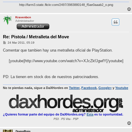
http://farm3.static.flickr.com/2497/3983880148_f5ae0aaab2_o.png
Kravenbcn
Administrador
Re: Pistola / Metralleta del Move
M
24 Mar 2011, 05:19
e
n
Comentar que tambien hay una metralleta oficial de PlayStation.
s
a
j
[youtube]http://www.youtube.com/watch?v=XJcZkfJgwfY[/youtube]
e
PD: La tienen em stock dos de nuestros patrocinadores.
No te pierdas nada, sigue a DaXHordes en
Twitter
,
Facebook
,
Google+
y
Youtube
¿Quieres formar parte del equipo de DaXHordes.org?
Esta
es tu oportunidad.
PS3 · PS Vita · PSP
DompRoig