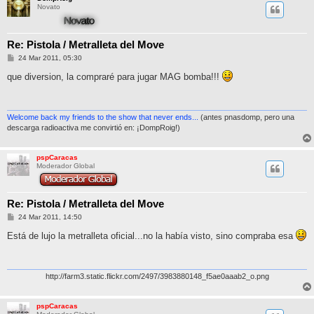
Novato
Re: Pistola / Metralleta del Move
M
24 Mar 2011, 05:30
e
n
que diversion, la compraré para jugar MAG bomba!!!
s
a
j
e
Welcome back my friends to the show that never ends...
(antes pnasdomp, pero una
descarga radioactiva me convirtió en: ¡DompRoig!)
pspCaracas
Moderador Global
Re: Pistola / Metralleta del Move
M
24 Mar 2011, 14:50
e
n
Está de lujo la metralleta oficial...no la había visto, sino compraba esa
s
a
j
e
http://farm3.static.flickr.com/2497/3983880148_f5ae0aaab2_o.png
pspCaracas