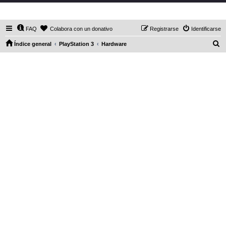
DaXHordes.org
FAQ
Colabora con un donativo
Registrarse
Identificarse
B
Índice general
PlayStation 3
Hardware
u
s
c
a
r