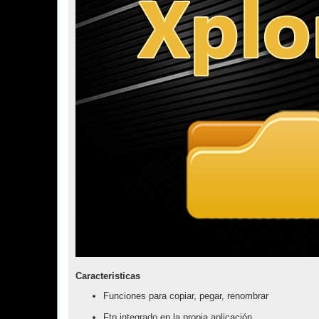
Caracteristicas
Funciones para copiar, pegar, renombrar
Ftp integrado en la propia aplicación