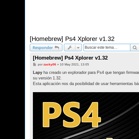
[Homebrew] Ps4 Xplorer v1.32
Responder
[Homebrew] Ps4 Xplorer v1.32
M
por
zacky06
»
10 May 2021, 13:05
e
n
Lapy
ha creado un explorador para Ps4 que tengan firmwares
s
su versión 1.32.
a
j
Esta aplicación nos da posibilidad de usar herramientas bá
e