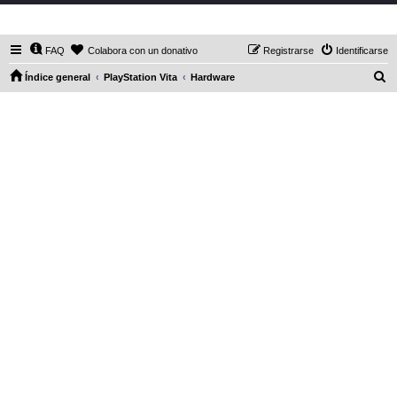
DaXHordes.org
FAQ
Colabora con un donativo
Registrarse
Identificarse
B
Índice general
PlayStation Vita
Hardware
u
s
c
a
r