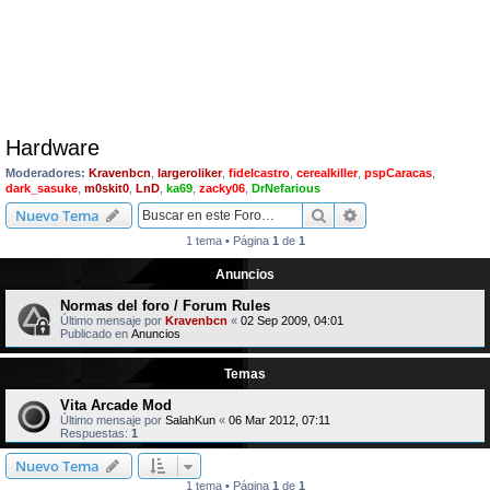
Hardware
Moderadores:
Kravenbcn
,
largeroliker
,
fidelcastro
,
cerealkiller
,
pspCaracas
,
dark_sasuke
,
m0skit0
,
LnD
,
ka69
,
zacky06
,
DrNefarious
Buscar
Búsqueda avanzad
Nuevo Tema
1 tema • Página
1
de
1
Anuncios
Normas del foro / Forum Rules
Último mensaje por
Kravenbcn
«
02 Sep 2009, 04:01
Publicado en
Anuncios
Temas
Vita Arcade Mod
Último mensaje por
SalahKun
«
06 Mar 2012, 07:11
Respuestas:
1
Nuevo Tema
1 tema • Página
1
de
1