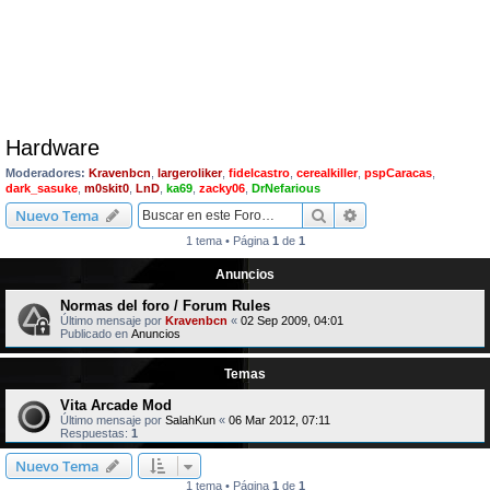
Hardware
Moderadores:
Kravenbcn
,
largeroliker
,
fidelcastro
,
cerealkiller
,
pspCaracas
,
dark_sasuke
,
m0skit0
,
LnD
,
ka69
,
zacky06
,
DrNefarious
Buscar
Búsqueda avanzad
Nuevo Tema
1 tema • Página
1
de
1
Anuncios
Normas del foro / Forum Rules
Último mensaje por
Kravenbcn
«
02 Sep 2009, 04:01
Publicado en
Anuncios
Temas
Vita Arcade Mod
Último mensaje por
SalahKun
«
06 Mar 2012, 07:11
Respuestas:
1
Nuevo Tema
1 tema • Página
1
de
1