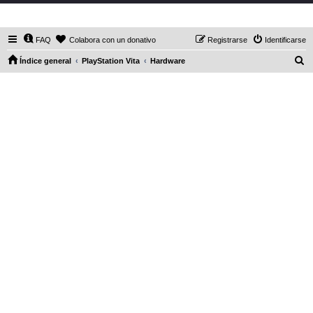
DaXHordes.org
FAQ
Colabora con un donativo
Registrarse
Identificarse
B
Índice general
PlayStation Vita
Hardware
u
s
c
a
r