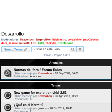
Desarrollo
Moderadores:
Kravenbcn
,
largeroliker
,
fidelcastro
,
cerealkiller
,
pspCaracas
,
dark_sasuke
,
m0skit0
,
LnD
,
ka69
,
zacky06
,
DrNefarious
Buscar
Búsqueda avanzad
Nuevo Tema
3 temas • Página
1
de
1
Anuncios
Normas del foro / Forum Rules
Último mensaje por
Kravenbcn
«
02 Sep 2009, 04:01
Publicado en
Anuncios
Temas
New game for exploit on vhbl 2.61
Último mensaje por
Kravenbcn
«
30 Ago 2013, 11:23
Respuestas:
5
¿Qué es el Kermit?
Último mensaje por
gokuhs
«
28 Dic 2012, 10:41
Respuestas:
2