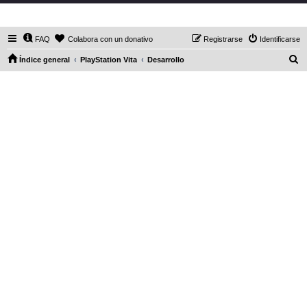
DaXHordes.org
FAQ
Colabora con un donativo
Registrarse
Identificarse
B
Índice general
PlayStation Vita
Desarrollo
u
s
c
a
r