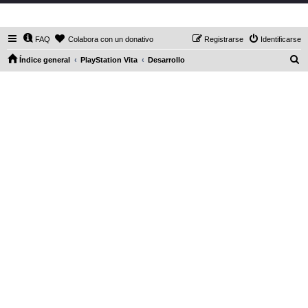
DaXHordes.org
FAQ
Colabora con un donativo
Registrarse
Identificarse
B
Índice general
PlayStation Vita
Desarrollo
u
s
c
a
r