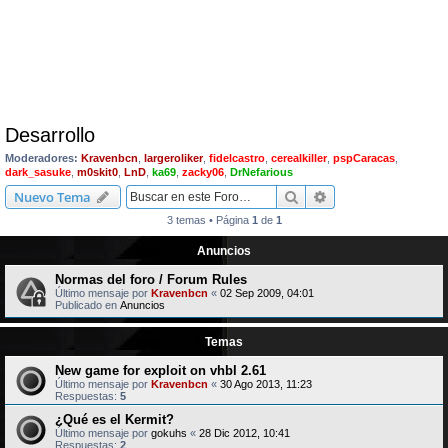
Desarrollo
Moderadores:
Kravenbcn
,
largeroliker
,
fidelcastro
,
cerealkiller
,
pspCaracas
,
dark_sasuke
,
m0skit0
,
LnD
,
ka69
,
zacky06
,
DrNefarious
Buscar
Búsqueda avanzad
Nuevo Tema
3 temas • Página
1
de
1
Anuncios
Normas del foro / Forum Rules
Último mensaje por
Kravenbcn
«
02 Sep 2009, 04:01
Publicado en
Anuncios
Temas
New game for exploit on vhbl 2.61
Último mensaje por
Kravenbcn
«
30 Ago 2013, 11:23
Respuestas:
5
¿Qué es el Kermit?
Último mensaje por
gokuhs
«
28 Dic 2012, 10:41
Respuestas:
2