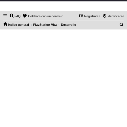
DaXHordes.org
FAQ
Colabora con un donativo
Registrarse
Identificarse
B
Índice general
PlayStation Vita
Desarrollo
u
s
c
a
r