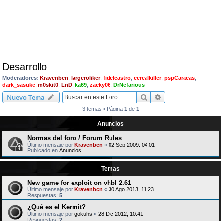
Desarrollo
Moderadores:
Kravenbcn
,
largeroliker
,
fidelcastro
,
cerealkiller
,
pspCaracas
,
dark_sasuke
,
m0skit0
,
LnD
,
ka69
,
zacky06
,
DrNefarious
Buscar
Búsqueda avanzad
Nuevo Tema
3 temas • Página
1
de
1
Anuncios
Normas del foro / Forum Rules
Último mensaje por
Kravenbcn
«
02 Sep 2009, 04:01
Publicado en
Anuncios
Temas
New game for exploit on vhbl 2.61
Último mensaje por
Kravenbcn
«
30 Ago 2013, 11:23
Respuestas:
5
¿Qué es el Kermit?
Último mensaje por
gokuhs
«
28 Dic 2012, 10:41
Respuestas:
2