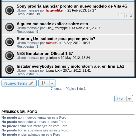
Sony prodría anunciar pronto un nuevo modelo de Vita 4G
Último mensaje por
largeroliker
«
21 Feb 2013, 17:27
Respuestas:
19
1
2
Alguien me puede explicar sobre esto
Último mensaje por
The_Prototype
«
13 Nov 2012, 23:57
Respuestas:
9
Rumor ¿Un isoloader para psp en psvita?
Último mensaje por
m0skit0
«
13 Sep 2012, 18:21
Respuestas:
3
NES Emulator on Official 1.67
Último mensaje por
guitripio
«
10 May 2012, 18:24
Instalar everybodys tennis y motorstorm a.e. en firm 1.61
Último mensaje por
UsuarioX
«
20 Abr 2012, 21:41
Respuestas:
2
Nuevo Tema
7 temas • Página
1
de
1
Ir a
PERMISOS DEL FORO
No puede
abrir nuevos temas en este Foro
No puede
responder a temas en este Foro
No puede
editar sus mensajes en este Foro
No puede
borrar sus mensajes en este Foro
No puede
enviar adjuntos en este Foro