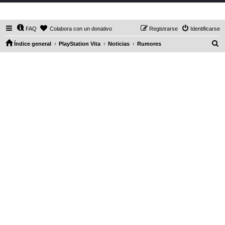
DaXHordes.org
FAQ
Colabora con un donativo
Registrarse
Identificarse
B
Índice general
PlayStation Vita
Noticias
Rumores
u
s
c
a
r