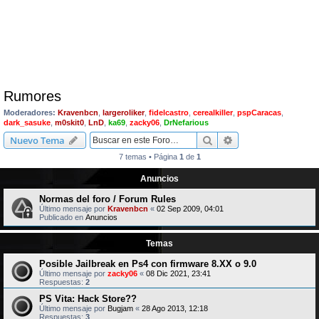
Rumores
Moderadores:
Kravenbcn
,
largeroliker
,
fidelcastro
,
cerealkiller
,
pspCaracas
,
dark_sasuke
,
m0skit0
,
LnD
,
ka69
,
zacky06
,
DrNefarious
Buscar
Búsqueda avanzad
Nuevo Tema
7 temas • Página
1
de
1
Anuncios
Normas del foro / Forum Rules
Último mensaje por
Kravenbcn
«
02 Sep 2009, 04:01
Publicado en
Anuncios
Temas
Posible Jailbreak en Ps4 con firmware 8.XX o 9.0
Último mensaje por
zacky06
«
08 Dic 2021, 23:41
Respuestas:
2
PS Vita: Hack Store??
Último mensaje por
Bugjam
«
28 Ago 2013, 12:18
Respuestas:
3