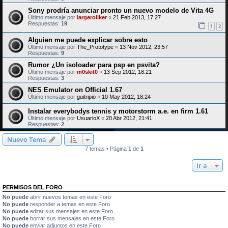
Sony prodría anunciar pronto un nuevo modelo de Vita 4G
Último mensaje por
largeroliker
«
21 Feb 2013, 17:27
Respuestas:
19
1
2
Alguien me puede explicar sobre esto
Último mensaje por
The_Prototype
«
13 Nov 2012, 23:57
Respuestas:
9
Rumor ¿Un isoloader para psp en psvita?
Último mensaje por
m0skit0
«
13 Sep 2012, 18:21
Respuestas:
3
NES Emulator on Official 1.67
Último mensaje por
guitripio
«
10 May 2012, 18:24
Instalar everybodys tennis y motorstorm a.e. en firm 1.61
Último mensaje por
UsuarioX
«
20 Abr 2012, 21:41
Respuestas:
2
Nuevo Tema
7 temas • Página
1
de
1
Ir a
PERMISOS DEL FORO
No puede
abrir nuevos temas en este Foro
No puede
responder a temas en este Foro
No puede
editar sus mensajes en este Foro
No puede
borrar sus mensajes en este Foro
No puede
enviar adjuntos en este Foro