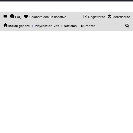
DaXHordes.org
FAQ
Colabora con un donativo
Registrarse
Identificarse
B
Índice general
PlayStation Vita
Noticias
Rumores
u
s
c
a
r