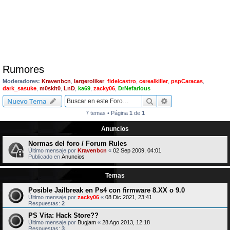
Rumores
Moderadores:
Kravenbcn
,
largeroliker
,
fidelcastro
,
cerealkiller
,
pspCaracas
,
dark_sasuke
,
m0skit0
,
LnD
,
ka69
,
zacky06
,
DrNefarious
Buscar
Búsqueda avanzad
Nuevo Tema
7 temas • Página
1
de
1
Anuncios
Normas del foro / Forum Rules
Último mensaje por
Kravenbcn
«
02 Sep 2009, 04:01
Publicado en
Anuncios
Temas
Posible Jailbreak en Ps4 con firmware 8.XX o 9.0
Último mensaje por
zacky06
«
08 Dic 2021, 23:41
Respuestas:
2
PS Vita: Hack Store??
Último mensaje por
Bugjam
«
28 Ago 2013, 12:18
Respuestas:
3