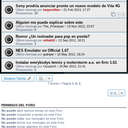
Sony prodría anunciar pronto un nuevo modelo de Vita 4G
Último mensaje por
largeroliker
«
21 Feb 2013, 17:27
Respuestas:
19
1
2
Alguien me puede explicar sobre esto
Último mensaje por
The_Prototype
«
13 Nov 2012, 23:57
Respuestas:
9
Rumor ¿Un isoloader para psp en psvita?
Último mensaje por
m0skit0
«
13 Sep 2012, 18:21
Respuestas:
3
NES Emulator on Official 1.67
Último mensaje por
guitripio
«
10 May 2012, 18:24
Instalar everybodys tennis y motorstorm a.e. en firm 1.61
Último mensaje por
UsuarioX
«
20 Abr 2012, 21:41
Respuestas:
2
Nuevo Tema
7 temas • Página
1
de
1
Ir a
PERMISOS DEL FORO
No puede
abrir nuevos temas en este Foro
No puede
responder a temas en este Foro
No puede
editar sus mensajes en este Foro
No puede
borrar sus mensajes en este Foro
No puede
enviar adjuntos en este Foro