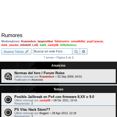
Rumores
Moderadores:
Kravenbcn
,
largeroliker
,
fidelcastro
,
cerealkiller
,
pspCaracas
,
dark_sasuke
,
m0skit0
,
LnD
,
ka69
,
zacky06
,
DrNefarious
Buscar
Búsqueda avanzad
Nuevo Tema
7 temas • Página
1
de
1
Anuncios
Normas del foro / Forum Rules
Último mensaje por
Kravenbcn
«
02 Sep 2009, 04:01
Publicado en
Anuncios
Temas
Posible Jailbreak en Ps4 con firmware 8.XX o 9.0
Último mensaje por
zacky06
«
08 Dic 2021, 23:41
Respuestas:
2
PS Vita: Hack Store??
Último mensaje por
Bugjam
«
28 Ago 2013, 12:18
Respuestas:
3