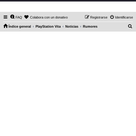
DaXHordes.org
FAQ
Colabora con un donativo
Registrarse
Identificarse
B
Índice general
PlayStation Vita
Noticias
Rumores
u
s
c
a
r