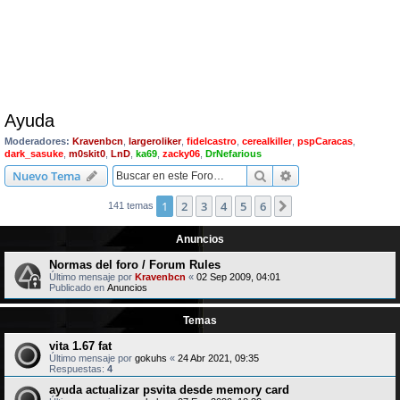
Ayuda
Moderadores:
Kravenbcn
,
largeroliker
,
fidelcastro
,
cerealkiller
,
pspCaracas
,
dark_sasuke
,
m0skit0
,
LnD
,
ka69
,
zacky06
,
DrNefarious
Buscar
Búsqueda avanzad
Nuevo Tema
1
2
3
4
5
6
Siguiente
141 temas
Anuncios
Normas del foro / Forum Rules
Último mensaje por
Kravenbcn
«
02 Sep 2009, 04:01
Publicado en
Anuncios
Temas
vita 1.67 fat
Último mensaje por
gokuhs
«
24 Abr 2021, 09:35
Respuestas:
4
ayuda actualizar psvita desde memory card