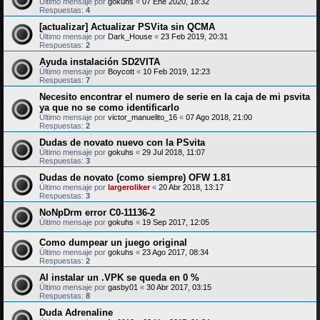
Último mensaje por
gokuhs
«
07 Ene 2020, 18:32
Respuestas:
4
[actualizar] Actualizar PSVita sin QCMA
Último mensaje por
Dark_House
«
23 Feb 2019, 20:31
Respuestas:
2
Ayuda instalación SD2VITA
Último mensaje por
Boycott
«
10 Feb 2019, 12:23
Respuestas:
7
Necesito encontrar el numero de serie en la caja de mi psvita
ya que no se como identificarlo
Último mensaje por
victor_manuelito_16
«
07 Ago 2018, 21:00
Respuestas:
2
Dudas de novato nuevo con la PSvita
Último mensaje por
gokuhs
«
29 Jul 2018, 11:07
Respuestas:
3
Dudas de novato (como siempre) OFW 1.81
Último mensaje por
largeroliker
«
20 Abr 2018, 13:17
Respuestas:
3
NoNpDrm error C0-11136-2
Último mensaje por
gokuhs
«
19 Sep 2017, 12:05
Como dumpear un juego original
Último mensaje por
gokuhs
«
23 Ago 2017, 08:34
Respuestas:
2
Al instalar un .VPK se queda en 0 %
Último mensaje por
gasby01
«
30 Abr 2017, 03:15
Respuestas:
8
Duda Adrenaline