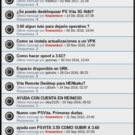
Último mensaje por
fra9910
«
02 Mar 2017, 21:34
Respuestas:
4
¿Se puede desbloquear PS Vita 3G At&t?
Último mensaje por
Kravenbcn
«
14 Dic 2016, 07:39
Respuestas:
4
3.60 algun tuto para dejarla operativa ?
Último mensaje por
Kravenbcn
«
06 Dic 2016, 19:54
Respuestas:
3
Como se instala actualizaciones a un VPK
Último mensaje por
Kravenbcn
«
20 Nov 2016, 14:06
Respuestas:
2
Como hacer spoof a 3.61?
Último mensaje por
gusmay
«
30 Oct 2016, 13:43
Espacio disponible en UR0.
Último mensaje por
gokuhs
«
28 Oct 2016, 08:23
Respuestas:
5
Vita Remote Desktop para HENkaku?
Último mensaje por
LilDark
«
24 Sep 2016, 02:07
Respuestas:
2
AYUDA CON CUENTA EN REINICIO
Último mensaje por
eloy2125
«
15 Sep 2016, 06:52
Respuestas:
1
Nuevo con PSVita. Primeras dudas.
Último mensaje por
Kravenbcn
«
11 Sep 2016, 23:40
Respuestas:
9
ayuda con PSVITA 3.55 COMO SUBIR A 3.60
Último mensaje por
Kravenbcn
«
03 Sep 2016, 07:00