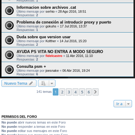
Respuestas:
1
Informacion sobre archivos .cat
Último mensaje por
serhio
«
28 Ago 2016, 18:51
Respuestas:
2
Problema de conexión al introducir proxy y puerto
Último mensaje por
gokuhs
«
17 Jul 2016, 13:37
Respuestas:
1
Duda sobre que version usar
Último mensaje por
Kofther
«
14 Jul 2016, 15:20
Respuestas:
2
AYUDA PS VITA NO ENTRA A MODO SEGURO
Último mensaje por
fidelcastro
«
11 Abr 2016, 11:10
Respuestas:
2
Consulta psm +
Último mensaje por
joesnake
«
06 Abr 2016, 19:24
Respuestas:
6
Nuevo Tema
1
2
3
4
5
6
Siguiente
141 temas
Ir a
PERMISOS DEL FORO
No puede
abrir nuevos temas en este Foro
No puede
responder a temas en este Foro
No puede
editar sus mensajes en este Foro
No puede
borrar sus mensajes en este Foro