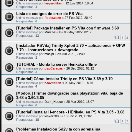
Último mensaje por
largeroliker
«
12 Ene 2014, 18:04
Respuestas:
4
Lista de códigos de error de PS Vita
Último mensaje por
fidelcastro
«
27 Feb 2012, 20:49
Respuestas:
6
[Tutorial] Package Installer en PS Vita con firmware 3.60
Último mensaje por
MarcosFull
«
06 May 2022, 02:56
Respuestas:
13
1
2
[Instalador PSVita] Trinity Xploit 3.70 + aplicaciones + OFW
3.70 + instrucciones + downgrade.
Último mensaje por
masipi
«
29 Jun 2021, 21:40
Respuestas:
1
TUTORIAL - Monta tu server Henkaku offline
Último mensaje por
pspCaracas
«
26 Sep 2020, 01:12
Respuestas:
3
[Tutorial] Cómo instalar Trinity en PS Vita 3.69 y 3.70
Último mensaje por
Kravenbcn
«
09 May 2019, 18:45
Respuestas:
4
[Modoru] Primer downgrader para playstation vita, baja de
3.68 a 3.60/3.65
Último mensaje por
Dark_House
«
28 Mar 2019, 16:07
Respuestas:
6
[Tutorial] Instalar H-encore - HENkaku en PS Vita 3.65 - 3.68
Último mensaje por
kiakar2000
«
16 Ene 2019, 13:02
Respuestas:
18
1
2
Problemas Instalacion Sd2vita con adrenalina