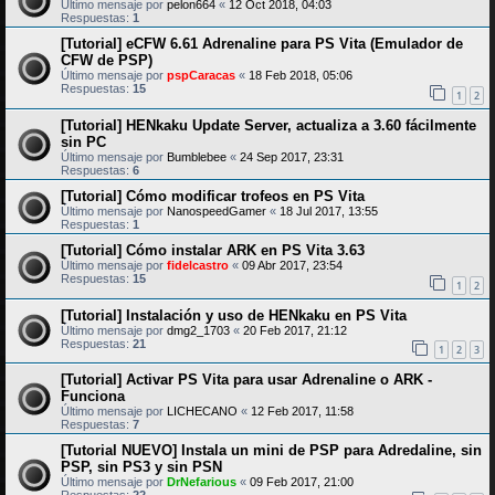
Último mensaje por
pelon664
«
12 Oct 2018, 04:03
Respuestas:
1
[Tutorial] eCFW 6.61 Adrenaline para PS Vita (Emulador de
CFW de PSP)
Último mensaje por
pspCaracas
«
18 Feb 2018, 05:06
Respuestas:
15
1
2
[Tutorial] HENkaku Update Server, actualiza a 3.60 fácilmente
sin PC
Último mensaje por
Bumblebee
«
24 Sep 2017, 23:31
Respuestas:
6
[Tutorial] Cómo modificar trofeos en PS Vita
Último mensaje por
NanospeedGamer
«
18 Jul 2017, 13:55
Respuestas:
1
[Tutorial] Cómo instalar ARK en PS Vita 3.63
Último mensaje por
fidelcastro
«
09 Abr 2017, 23:54
Respuestas:
15
1
2
[Tutorial] Instalación y uso de HENkaku en PS Vita
Último mensaje por
dmg2_1703
«
20 Feb 2017, 21:12
Respuestas:
21
1
2
3
[Tutorial] Activar PS Vita para usar Adrenaline o ARK -
Funciona
Último mensaje por
LICHECANO
«
12 Feb 2017, 11:58
Respuestas:
7
[Tutorial NUEVO] Instala un mini de PSP para Adredaline, sin
PSP, sin PS3 y sin PSN
Último mensaje por
DrNefarious
«
09 Feb 2017, 21:00