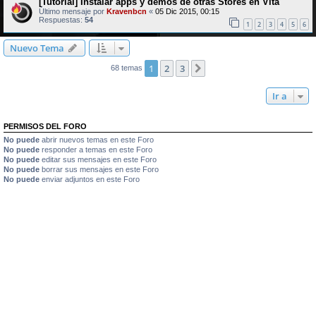
[Tutorial] Instalar apps y demos de otras Stores en Vita
Último mensaje por
Kravenbcn
«
05 Dic 2015, 00:15
Respuestas:
54
1
2
3
4
5
6
Nuevo Tema
1
2
3
Siguiente
68 temas
Ir a
PERMISOS DEL FORO
No puede
abrir nuevos temas en este Foro
No puede
responder a temas en este Foro
No puede
editar sus mensajes en este Foro
No puede
borrar sus mensajes en este Foro
No puede
enviar adjuntos en este Foro