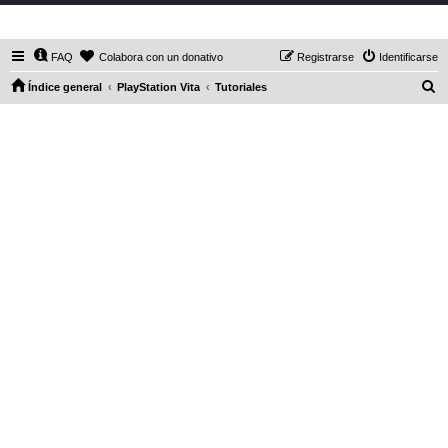
DaXHordes.org
FAQ
Colabora con un donativo
Registrarse
Identificarse
B
Índice general
PlayStation Vita
Tutoriales
u
s
c
a
r