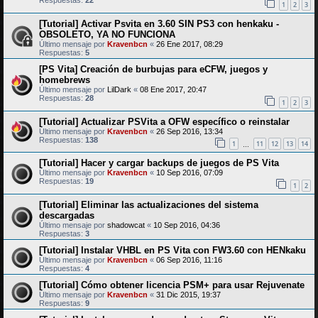
Respuestas:
22
1
2
3
[Tutorial] Activar Psvita en 3.60 SIN PS3 con henkaku -
OBSOLETO, YA NO FUNCIONA
Último mensaje por
Kravenbcn
«
26 Ene 2017, 08:29
Respuestas:
5
[PS Vita] Creación de burbujas para eCFW, juegos y
homebrews
Último mensaje por
LilDark
«
08 Ene 2017, 20:47
Respuestas:
28
1
2
3
[Tutorial] Actualizar PSVita a OFW específico o reinstalar
Último mensaje por
Kravenbcn
«
26 Sep 2016, 13:34
Respuestas:
138
1
11
12
13
14
…
[Tutorial] Hacer y cargar backups de juegos de PS Vita
Último mensaje por
Kravenbcn
«
10 Sep 2016, 07:09
Respuestas:
19
1
2
[Tutorial] Eliminar las actualizaciones del sistema
descargadas
Último mensaje por
shadowcat
«
10 Sep 2016, 04:36
Respuestas:
3
[Tutorial] Instalar VHBL en PS Vita con FW3.60 con HENkaku
Último mensaje por
Kravenbcn
«
06 Sep 2016, 11:16
Respuestas:
4
[Tutorial] Cómo obtener licencia PSM+ para usar Rejuvenate
Último mensaje por
Kravenbcn
«
31 Dic 2015, 19:37
Respuestas:
9