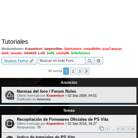
Tutoriales
Moderadores:
Kravenbcn
,
largeroliker
,
fidelcastro
,
cerealkiller
,
pspCaracas
,
dark_sasuke
,
m0skit0
,
LnD
,
ka69
,
zacky06
,
DrNefarious
Buscar
Búsqueda avanzad
Nuevo Tema
1
2
3
Siguiente
68 temas
Anuncios
Normas del foro / Forum Rules
Último mensaje por
Kravenbcn
«
02 Sep 2009, 04:01
Publicado en
Anuncios
Temas
Recopilación de Firmwares Oficiales de PS Vita
Último mensaje por
Kravenbcn
«
02 Sep 2016, 16:27
Respuestas:
70
1
5
6
7
8
…
Indice de tutoriales de PS Vita