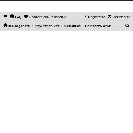
DaXHordes.org
FAQ
Colabora con un donativo
Registrarse
Identificarse
B
Índice general
PlayStation Vita
Homebrew
Homebrew ePSP
u
s
c
a
r