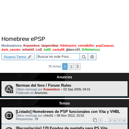
Homebrew ePSP
Moderadores:
Kravenbcn
,
largeroliker
,
fidelcastro
,
cerealkiller
,
pspCaracas
,
dark_sasuke
,
m0skit0
,
LnD
,
ka69
,
zacky06
,
jjblanco93
,
DrNefarious
Buscar
Búsqueda avanzad
Nuevo Tema
1
2
Siguiente
36 temas
Anuncios
Normas del foro / Forum Rules
Último mensaje por
Kravenbcn
«
02 Sep 2009, 04:01
Publicado en
Anuncios
Temas
[Listado] Homebrews de PSP funcionales con Vita y VHBL
Último mensaje por
chivi31
«
08 Nov 2013, 15:52
Respuestas:
79
1
5
6
7
8
…
[Recopilación] 170 Fondos de pantalla para PS Vita