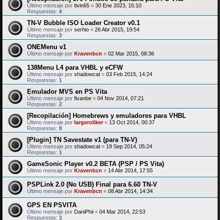
Último mensaje por
tivin65
«
30 Ene 2023, 15:10
Respuestas:
4
TN-V Bubble ISO Loader Creator v0.1
Último mensaje por
serhio
«
26 Abr 2015, 19:54
Respuestas:
3
ONEMenu v1
Último mensaje por
Kravenbcn
«
02 Mar 2015, 08:36
138Menu L4 para VHBL y eCFW
Último mensaje por
shadowcat
«
03 Feb 2015, 14:24
Respuestas:
1
Emulador MVS en PS Vita
Último mensaje por
fivanbe
«
04 Nov 2014, 07:21
Respuestas:
2
[Recopilación] Homebrews y emuladores para VHBL
Último mensaje por
largeroliker
«
13 Oct 2014, 00:37
Respuestas:
8
[Plugin] TN Savestate v1 (para TN-V)
Último mensaje por
shadowcat
«
19 Sep 2014, 05:24
Respuestas:
1
GameSonic Player v0.2 BETA (PSP / PS Vita)
Último mensaje por
Kravenbcn
«
14 Abr 2014, 17:55
PSPLink 2.0 (No USB) Final para 6.60 TN-V
Último mensaje por
Kravenbcn
«
08 Abr 2014, 14:34
GPS EN PSVITA
Último mensaje por
DaniPhii
«
04 Mar 2014, 22:53
Respuestas:
3