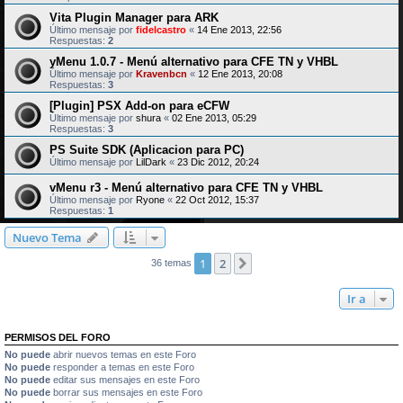
Vita Plugin Manager para ARK
Último mensaje por
fidelcastro
«
14 Ene 2013, 22:56
Respuestas:
2
yMenu 1.0.7 - Menú alternativo para CFE TN y VHBL
Último mensaje por
Kravenbcn
«
12 Ene 2013, 20:08
Respuestas:
3
[Plugin] PSX Add-on para eCFW
Último mensaje por
shura
«
02 Ene 2013, 05:29
Respuestas:
3
PS Suite SDK (Aplicacion para PC)
Último mensaje por
LilDark
«
23 Dic 2012, 20:24
vMenu r3 - Menú alternativo para CFE TN y VHBL
Último mensaje por
Ryone
«
22 Oct 2012, 15:37
Respuestas:
1
Nuevo Tema
1
2
Siguiente
36 temas
Ir a
PERMISOS DEL FORO
No puede
abrir nuevos temas en este Foro
No puede
responder a temas en este Foro
No puede
editar sus mensajes en este Foro
No puede
borrar sus mensajes en este Foro