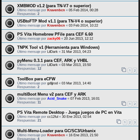
XMBMOD v1.2 (para TN-V7 o superior)
Último mensaje por
Kravenbcn
«
05 Feb 2014, 00:28
Respuestas:
2
USBtoFTP Mod v1.1 (para TN-V4 o superior)
Último mensaje por
Kravenbcn
«
03 Feb 2014, 10:22
PS Vita Homebrew PFile para CEF 6.60
Último mensaje por
zacky06
«
20 Jun 2013, 12:12
TNPK Tool v1 (Herramienta para Windows)
Último mensaje por
LilDark
«
31 Mar 2013, 04:23
pyMenu 0.3.1 para CEF, ARK y VHBL
Último mensaje por
LilDark
«
03 Mar 2013, 15:50
Respuestas:
12
1
2
ToolBox para eCFW
Último mensaje por
gdljjrod
«
03 Mar 2013, 14:40
Respuestas:
2
multiBoot Menu v2 para CEF y ARK
Último mensaje por
Acid_Snake
«
07 Feb 2013, 16:01
Respuestas:
11
1
2
PS Vita Remote Desktop - Juega juegos de PC en Vita
Último mensaje por
cc12ful
«
30 Ene 2013, 02:54
Respuestas:
21
1
2
3
Multi-Menu-Loader para GC/SC3/Urbanix
Último mensaje por
Kravenbcn
«
16 Ene 2013, 21:50
Respuestas:
4