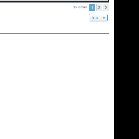
1
2
Siguiente
36 temas
Ir a