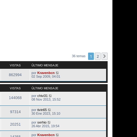
1
2
Siguiente
36 temas
VISTAS
ÚLTIMO MENSAJE
por
Kravenbcn
862994
02 Sep 2009, 04:01
VISTAS
ÚLTIMO MENSAJE
por
chivi31
144068
08 Nov 2013, 15:52
por
tivin65
97314
30 Ene 2023, 15:10
por
serhio
20251
26 Abr 2015, 19:54
por
Kravenbcn