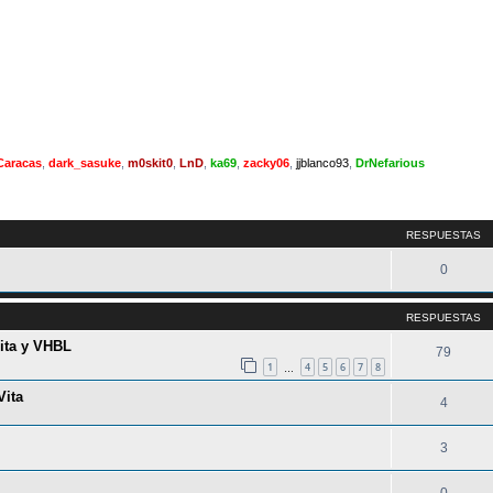
Caracas
,
dark_sasuke
,
m0skit0
,
LnD
,
ka69
,
zacky06
,
jjblanco93
,
DrNefarious
queda avanzada
RESPUESTAS
0
RESPUESTAS
ita y VHBL
79
1
4
5
6
7
8
…
Vita
4
3