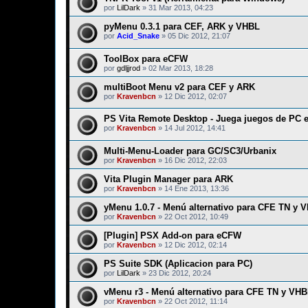
por
LilDark
»
31 Mar 2013, 04:23
pyMenu 0.3.1 para CEF, ARK y VHBL
por
Acid_Snake
»
05 Dic 2012, 21:07
ToolBox para eCFW
por
gdljjrod
»
02 Mar 2013, 18:28
multiBoot Menu v2 para CEF y ARK
por
Kravenbcn
»
12 Dic 2012, 02:07
PS Vita Remote Desktop - Juega juegos de PC e
por
Kravenbcn
»
14 Jul 2012, 14:41
Multi-Menu-Loader para GC/SC3/Urbanix
por
Kravenbcn
»
16 Dic 2012, 22:03
Vita Plugin Manager para ARK
por
Kravenbcn
»
14 Ene 2013, 13:36
yMenu 1.0.7 - Menú alternativo para CFE TN y 
por
Kravenbcn
»
22 Oct 2012, 10:49
[Plugin] PSX Add-on para eCFW
por
Kravenbcn
»
12 Dic 2012, 02:14
PS Suite SDK (Aplicacion para PC)
por
LilDark
»
23 Dic 2012, 20:24
vMenu r3 - Menú alternativo para CFE TN y VH
por
Kravenbcn
»
22 Oct 2012, 11:14