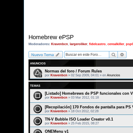
Homebrew ePSP
Moderadores:
Kravenbcn
,
largeroliker
,
fidelcastro
,
cerealkiller
,
psp
Buscar
Bús
Nuevo Tema
ANUNCIOS
Normas del foro / Forum Rules
por
Kravenbcn
»
02 Sep 2009, 04:01
» en
Anuncios
TEMAS
[Listado] Homebrews de PSP funcionales con V
por
Kravenbcn
»
03 Mar 2012, 01:18
[Recopilación] 170 Fondos de pantalla para PS 
por
Kravenbcn
»
18 Oct 2012, 02:28
TN-V Bubble ISO Loader Creator v0.1
por
Kravenbcn
»
25 Feb 2015, 08:27
ONEMenu v1