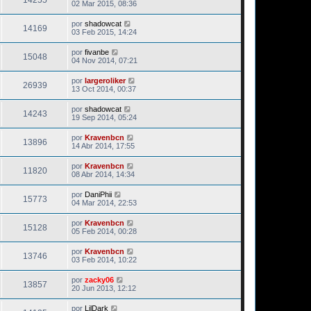
14255
02 Mar 2015, 08:36
por
shadowcat
14169
03 Feb 2015, 14:24
por
fivanbe
15048
04 Nov 2014, 07:21
por
largeroliker
26939
13 Oct 2014, 00:37
por
shadowcat
14243
19 Sep 2014, 05:24
por
Kravenbcn
13896
14 Abr 2014, 17:55
por
Kravenbcn
11820
08 Abr 2014, 14:34
por
DaniPhii
15773
04 Mar 2014, 22:53
por
Kravenbcn
15128
05 Feb 2014, 00:28
por
Kravenbcn
13746
03 Feb 2014, 10:22
por
zacky06
13857
20 Jun 2013, 12:12
por
LilDark