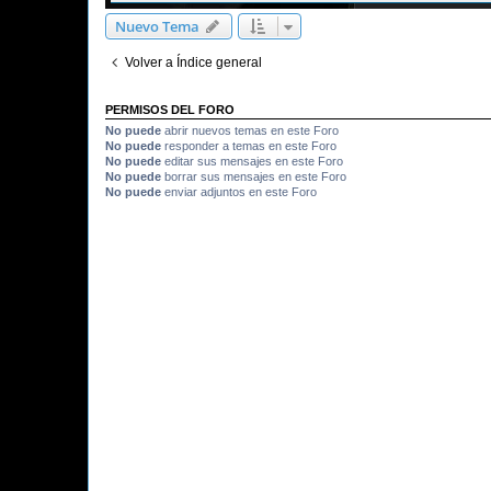
Nuevo Tema
Volver a Índice general
PERMISOS DEL FORO
No puede
abrir nuevos temas en este Foro
No puede
responder a temas en este Foro
No puede
editar sus mensajes en este Foro
No puede
borrar sus mensajes en este Foro
No puede
enviar adjuntos en este Foro