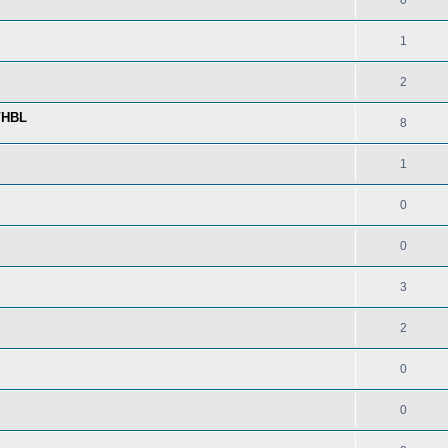
0
1
2
VHBL
8
1
0
0
3
2
0
0