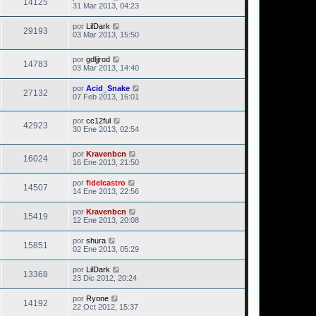
14125
31 Mar 2013, 04:23
por
LilDark
29193
03 Mar 2013, 15:50
por
gdljjrod
14783
03 Mar 2013, 14:40
por
Acid_Snake
27132
07 Feb 2013, 16:01
por
cc12ful
42923
30 Ene 2013, 02:54
por
Kravenbcn
16024
16 Ene 2013, 21:50
por
fidelcastro
14507
14 Ene 2013, 22:56
por
Kravenbcn
15419
12 Ene 2013, 20:08
por
shura
15851
02 Ene 2013, 05:29
por
LilDark
13368
23 Dic 2012, 20:24
por
Ryone
14192
22 Oct 2012, 15:37