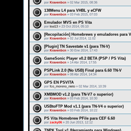
por
Kravenbcn
»
02 Mar 2015, 08:36
138Menu L4 para VHBL y eCFW
por
Kravenbcn
»
03 Feb 2015, 07:03
Emulador MVS en PS Vita
por
loui13
»
23 Oct 2014, 05:10
[Recopilación] Homebrews y emuladores para 
por
Kravenbcn
»
02 Jul 2014, 11:02
[Plugin] TN Savestate v1 (para TN-V)
por
Kravenbcn
»
30 Ene 2014, 17:43
GameSonic Player v0.2 BETA (PSP / PS Vita)
por
Kravenbcn
»
14 Abr 2014, 17:55
PSPLink 2.0 (No USB) Final para 6.60 TN-V
por
Kravenbcn
»
08 Abr 2014, 14:34
GPS EN PSVITA
por
fco_moreno_nieto
»
02 Mar 2014, 10:39
XMBMOD v1.2 (para TN-V7 o superior)
por
Kravenbcn
»
03 Feb 2014, 10:30
USBtoFTP Mod v1.1 (para TN-V4 o superior)
por
Kravenbcn
»
03 Feb 2014, 10:22
PS Vita Homebrew PFile para CEF 6.60
por
zacky06
»
20 Jun 2013, 12:12
TNPK Tool v1 (Herramienta para Windows)