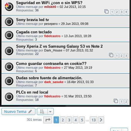
Seguridad en WiFi ¿con o sin WPS?
Último mensaje por
m0skit0
«
02 Jul 2013, 10:15
Respuestas:
36
1
2
3
4
Sony bravia led tv
Último mensaje por
pesepero
«
29 Jun 2013, 09:08
Cagada con teclado
Último mensaje por
fidelcastro
«
13 Jun 2013, 18:28
Respuestas:
3
Sony Xperia Z vs Samsung Galaxy S3 vs Note 2
Último mensaje por
Dark_House
«
07 Jun 2013, 01:32
Respuestas:
22
1
2
3
Como guardar contraseña en cookie??
Último mensaje por
fidelcastro
«
27 May 2013, 19:19
Respuestas:
5
Dudas sobre fuente de alimentación.
Último mensaje por
dark_sasuke
«
16 Abr 2013, 01:33
Respuestas:
7
PLCs en red local
Último mensaje por
fidelcastro
«
31 Mar 2013, 23:50
Respuestas:
18
1
2
Nuevo Tema
Página
1
de
13
1
2
3
4
5
13
Siguiente
301 temas
…