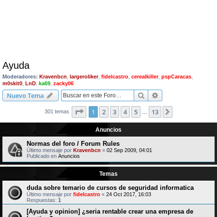
Ayuda
Moderadores:
Kravenbcn
,
largeroliker
,
fidelcastro
,
cerealkiller
,
pspCaracas
,
m0skit0
,
LnD
,
ka69
,
zacky06
Buscar
Búsqueda avanzad
Nuevo Tema
Página
1
de
13
1
2
3
4
5
13
Siguiente
301 temas
…
Anuncios
Normas del foro / Forum Rules
Último mensaje por
Kravenbcn
«
02 Sep 2009, 04:01
Publicado en
Anuncios
Temas
duda sobre temario de cursos de seguridad informatica
Último mensaje por
fidelcastro
«
24 Oct 2017, 16:03
Respuestas:
1
[Ayuda y opinion] ¿seria rentable crear una empresa de