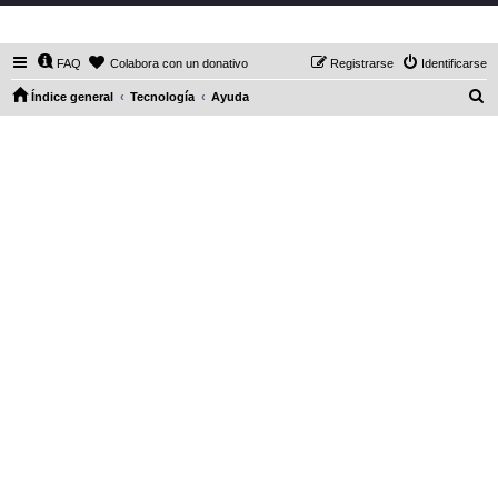
DaXHordes.org
FAQ
Colabora con un donativo
Registrarse
Identificarse
B
Índice general
Tecnología
Ayuda
u
s
c
a
r