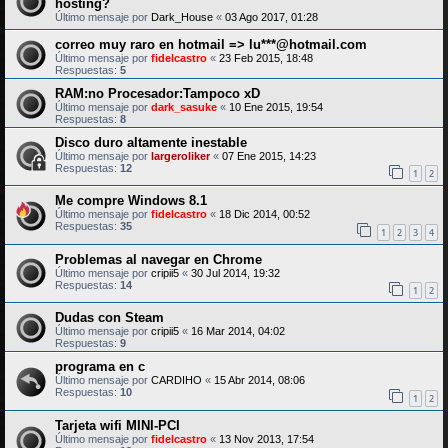
hosting?
Último mensaje por
Dark_House
«
03 Ago 2017, 01:28
correo muy raro en hotmail => lu***@hotmail.com
Último mensaje por
fidelcastro
«
23 Feb 2015, 18:48
Respuestas:
5
RAM:no Procesador:Tampoco xD
Último mensaje por
dark_sasuke
«
10 Ene 2015, 19:54
Respuestas:
8
Disco duro altamente inestable
Último mensaje por
largeroliker
«
07 Ene 2015, 14:23
Respuestas:
12
1
2
Me compre Windows 8.1
Último mensaje por
fidelcastro
«
18 Dic 2014, 00:52
Respuestas:
35
1
2
3
4
Problemas al navegar en Chrome
Último mensaje por
cripii5
«
30 Jul 2014, 19:32
Respuestas:
14
1
2
Dudas con Steam
Último mensaje por
cripii5
«
16 Mar 2014, 04:02
Respuestas:
9
programa en c
Último mensaje por
CARDIHO
«
15 Abr 2014, 08:06
Respuestas:
10
1
2
Tarjeta wifi MINI-PCI
Último mensaje por
fidelcastro
«
13 Nov 2013, 17:54