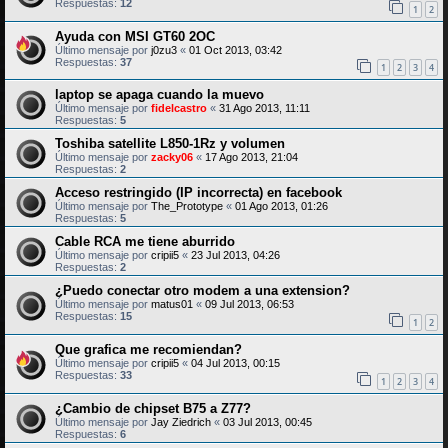
Respuestas:
12
1
2
Ayuda con MSI GT60 2OC
Último mensaje por
j0zu3
«
01 Oct 2013, 03:42
Respuestas:
37
1
2
3
4
laptop se apaga cuando la muevo
Último mensaje por
fidelcastro
«
31 Ago 2013, 11:11
Respuestas:
5
Toshiba satellite L850-1Rz y volumen
Último mensaje por
zacky06
«
17 Ago 2013, 21:04
Respuestas:
2
Acceso restringido (IP incorrecta) en facebook
Último mensaje por
The_Prototype
«
01 Ago 2013, 01:26
Respuestas:
5
Cable RCA me tiene aburrido
Último mensaje por
cripii5
«
23 Jul 2013, 04:26
Respuestas:
2
¿Puedo conectar otro modem a una extension?
Último mensaje por
matus01
«
09 Jul 2013, 06:53
Respuestas:
15
1
2
Que grafica me recomiendan?
Último mensaje por
cripii5
«
04 Jul 2013, 00:15
Respuestas:
33
1
2
3
4
¿Cambio de chipset B75 a Z77?
Último mensaje por
Jay Ziedrich
«
03 Jul 2013, 00:45
Respuestas:
6