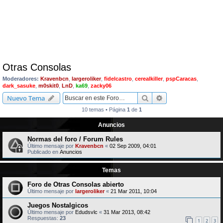
Otras Consolas
Moderadores:
Kravenbcn
,
largeroliker
,
fidelcastro
,
cerealkiller
,
pspCaracas
,
dark_sasuke
,
m0skit0
,
LnD
,
ka69
,
zacky06
Buscar
Búsqueda avanzad
Nuevo Tema
10 temas • Página
1
de
1
Anuncios
Normas del foro / Forum Rules
Último mensaje por
Kravenbcn
«
02 Sep 2009, 04:01
Publicado en
Anuncios
Temas
Foro de Otras Consolas abierto
Último mensaje por
largeroliker
«
21 Mar 2011, 10:04
Juegos Nostalgicos
Último mensaje por
Edudsvlc
«
31 Mar 2013, 08:42
Respuestas:
23
1
2
3