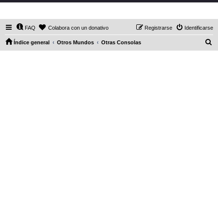
DaXHordes.org
FAQ
Colabora con un donativo
Registrarse
Identificarse
B
Índice general
Otros Mundos
Otras Consolas
u
s
c
a
r