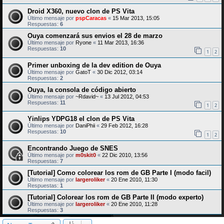
Droid X360, nuevo clon de PS Vita
Último mensaje por
pspCaracas
«
15 Mar 2013, 15:05
Respuestas:
6
Ouya comenzará sus envios el 28 de marzo
Último mensaje por
Ryone
«
11 Mar 2013, 16:36
Respuestas:
10
1
2
Primer unboxing de la dev edition de Ouya
Último mensaje por
GatoT
«
30 Dic 2012, 03:14
Respuestas:
2
Ouya, la consola de código abierto
Último mensaje por
~Rdavid~
«
13 Jul 2012, 04:53
Respuestas:
11
1
2
Yinlips YDPG18 el clon de PS Vita
Último mensaje por
DaniPhii
«
29 Feb 2012, 16:28
Respuestas:
10
1
2
Encontrando Juego de SNES
Último mensaje por
m0skit0
«
22 Dic 2010, 13:56
Respuestas:
7
[Tutorial] Como colorear los rom de GB Parte I (modo facil)
Último mensaje por
largeroliker
«
20 Ene 2010, 11:30
Respuestas:
1
[Tutorial] Colorear los rom de GB Parte II (modo experto)
Último mensaje por
largeroliker
«
20 Ene 2010, 11:28
Respuestas:
3