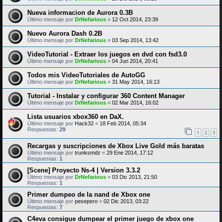
Nueva informacion de Aurora 0.3B
Último mensaje por
DrNefarious
«
12 Oct 2014, 23:39
Nuevo Aurora Dash 0.2B
Último mensaje por
DrNefarious
«
03 Sep 2014, 13:42
VideoTutorial - Extraer los juegos en dvd con fsd3.0
Último mensaje por
DrNefarious
«
04 Jun 2014, 20:41
Todos mis VideoTutoriales de AutoGG
Último mensaje por
DrNefarious
«
31 May 2014, 16:13
Tutorial - Instalar y configurar 360 Content Manager
Último mensaje por
DrNefarious
«
02 Mar 2014, 16:02
Lista usuarios xbox360 en DaX.
Último mensaje por
Hack32
«
18 Feb 2014, 05:34
Respuestas:
29
1
2
3
Recargas y suscripciones de Xbox Live Gold más baratas
Último mensaje por
trunksmdz
«
29 Ene 2014, 17:12
Respuestas:
1
[Scene] Proyecto Ns-4 | Version 3.3.2
Último mensaje por
DrNefarious
«
03 Dic 2013, 21:50
Respuestas:
1
Primer dumpeo de la nand de Xbox one
Último mensaje por
pesepero
«
02 Dic 2013, 03:22
Respuestas:
7
C4eva consigue dumpear el primer juego de xbox one