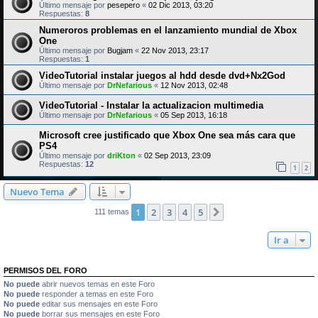
Último mensaje por
pesepero
«
02 Dic 2013, 03:20
Respuestas:
8
Numeroros problemas en el lanzamiento mundial de Xbox
One
Último mensaje por
Bugjam
«
22 Nov 2013, 23:17
Respuestas:
1
VideoTutorial instalar juegos al hdd desde dvd+Nx2God
Último mensaje por
DrNefarious
«
12 Nov 2013, 02:48
VideoTutorial - Instalar la actualizacion multimedia
Último mensaje por
DrNefarious
«
05 Sep 2013, 16:18
Microsoft cree justificado que Xbox One sea más cara que
PS4
Último mensaje por
driKton
«
02 Sep 2013, 23:09
Respuestas:
12
1
2
Nuevo Tema
1
2
3
4
5
Siguiente
111 temas
Ir a
PERMISOS DEL FORO
No puede
abrir nuevos temas en este Foro
No puede
responder a temas en este Foro
No puede
editar sus mensajes en este Foro
No puede
borrar sus mensajes en este Foro