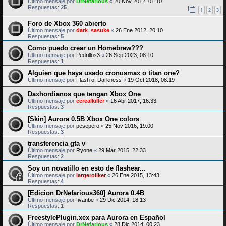
Último mensaje por
DrNefarious
«
20 Nov 2012, 01:10
Respuestas:
25
1
2
3
Foro de Xbox 360 abierto
Último mensaje por
dark_sasuke
«
26 Ene 2012, 20:10
Respuestas:
5
Como puedo crear un Homebrew???
Último mensaje por
Pedrillos3
«
26 Sep 2023, 08:10
Respuestas:
1
Alguien que haya usado cronusmax o titan one?
Último mensaje por
Flash of Darkness
«
19 Oct 2018, 08:19
Daxhordianos que tengan Xbox One
Último mensaje por
cerealkiller
«
16 Abr 2017, 16:33
Respuestas:
3
[Skin] Aurora 0.5B Xbox One colors
Último mensaje por
pesepero
«
25 Nov 2016, 19:00
Respuestas:
3
transferencia gta v
Último mensaje por
Ryone
«
29 Mar 2015, 22:33
Respuestas:
2
Soy un novatillo en esto de flashear...
Último mensaje por
largeroliker
«
26 Ene 2015, 13:43
Respuestas:
4
[Edicion DrNefarious360] Aurora 0.4B
Último mensaje por
fivanbe
«
29 Dic 2014, 18:13
Respuestas:
1
FreestylePlugin.xex para Aurora en Español
Último mensaje por
DrNefarious
«
28 Dic 2014, 00:23