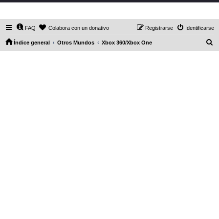
DaXHordes.org
FAQ
Colabora con un donativo
Registrarse
Identificarse
B
Índice general
Otros Mundos
Xbox 360/Xbox One
u
s
c
a
r