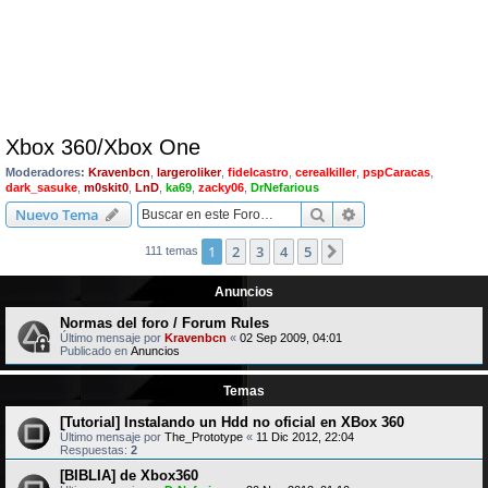
Xbox 360/Xbox One
Moderadores:
Kravenbcn
,
largeroliker
,
fidelcastro
,
cerealkiller
,
pspCaracas
,
dark_sasuke
,
m0skit0
,
LnD
,
ka69
,
zacky06
,
DrNefarious
Buscar
Búsqueda avanzad
Nuevo Tema
1
2
3
4
5
Siguiente
111 temas
Anuncios
Normas del foro / Forum Rules
Último mensaje por
Kravenbcn
«
02 Sep 2009, 04:01
Publicado en
Anuncios
Temas
[Tutorial] Instalando un Hdd no oficial en XBox 360
Último mensaje por
The_Prototype
«
11 Dic 2012, 22:04
Respuestas:
2
[BIBLIA] de Xbox360