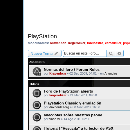
PlayStation
Moderadores:
Kravenbcn
,
largeroliker
,
fidelcastro
,
cerealkiller
,
psp
Buscar
Bús
Nuevo Tema
ANUNCIOS
Normas del foro / Forum Rules
por
Kravenbcn
»
02 Sep 2009, 04:01
» en
Anuncios
TEMAS
Foro de PlayStation abierto
por
largeroliker
»
21 Mar 2011, 09:58
Playstation Classic y emulación
por
daxhordesorg
»
08 Nov 2020, 16:58
anecdotas sobre nuestras psone
por
vaan xii
»
14 Ago 2011, 02:39
[Tutorial] "Resucita" a tu lector de PSX