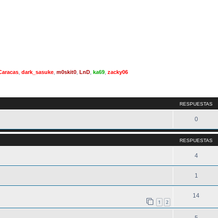
Caracas
,
dark_sasuke
,
m0skit0
,
LnD
,
ka69
,
zacky06
queda avanzada
RESPUESTAS
0
RESPUESTAS
4
1
14
1
2