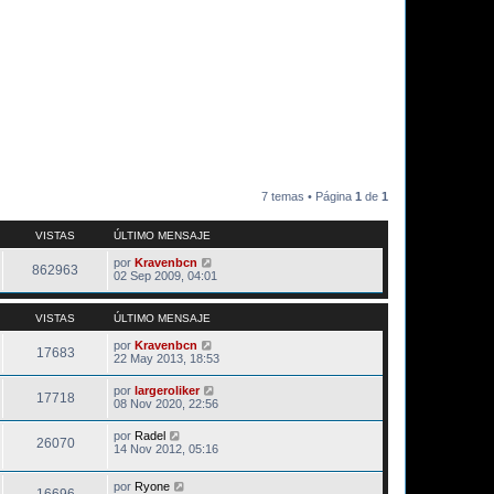
7 temas • Página
1
de
1
VISTAS
ÚLTIMO MENSAJE
por
Kravenbcn
862963
02 Sep 2009, 04:01
VISTAS
ÚLTIMO MENSAJE
por
Kravenbcn
17683
22 May 2013, 18:53
por
largeroliker
17718
08 Nov 2020, 22:56
por
Radel
26070
14 Nov 2012, 05:16
por
Ryone