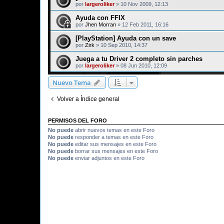
por
largeroliker
»
10 Nov 2009, 12:13
Ayuda con FFIX
por
Jhen Morran
»
12 Feb 2011, 16:16
[PlayStation] Ayuda con un save
por
Zirk
»
10 Sep 2010, 14:37
Juega a tu Driver 2 completo sin parches
por
largeroliker
»
08 Jun 2010, 12:09
Nuevo Tema
Volver a Índice general
PERMISOS DEL FORO
No puede
abrir nuevos temas en este Foro
No puede
responder a temas en este Foro
No puede
editar sus mensajes en este Foro
No puede
borrar sus mensajes en este Foro
No puede
enviar adjuntos en este Foro