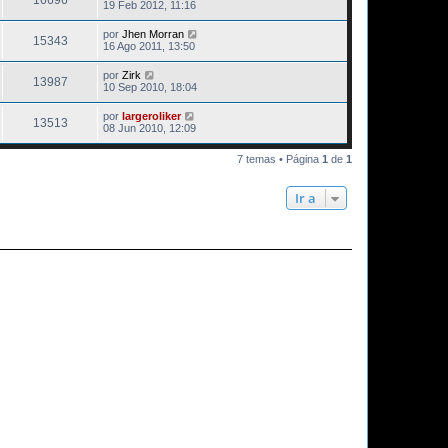
16696
19 Feb 2012, 11:16
por
Jhen Morran
15343
16 Ago 2011, 13:50
por
Zirk
13987
10 Sep 2010, 18:04
por
largeroliker
13513
08 Jun 2010, 12:09
7 temas • Página
1
de
1
Ir a