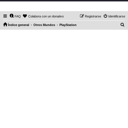
DaXHordes.org
FAQ
Colabora con un donativo
Registrarse
Identificarse
B
Índice general
Otros Mundos
PlayStation
u
s
c
a
r