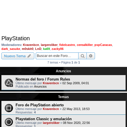
PlayStation
Moderadores:
Kravenbcn
,
largeroliker
,
fidelcastro
,
cerealkiller
,
pspCaracas
,
dark_sasuke
,
m0skit0
,
LnD
,
ka69
,
zacky06
Buscar
Búsqueda avanzad
Nuevo Tema
7 temas • Página
1
de
1
Anuncios
Normas del foro / Forum Rules
Último mensaje por
Kravenbcn
«
02 Sep 2009, 04:01
Publicado en
Anuncios
Temas
Foro de PlayStation abierto
Último mensaje por
Kravenbcn
«
22 May 2013, 18:53
Respuestas:
4
Playstation Classic y emulación
Último mensaje por
largeroliker
«
08 Nov 2020, 22:56
Respuestas:
1