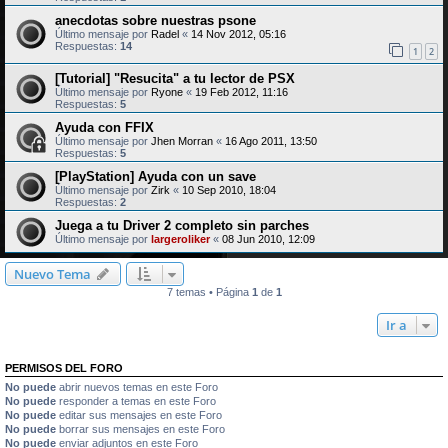
anecdotas sobre nuestras psone
Último mensaje por
Radel
«
14 Nov 2012, 05:16
Respuestas:
14
1
2
[Tutorial] "Resucita" a tu lector de PSX
Último mensaje por
Ryone
«
19 Feb 2012, 11:16
Respuestas:
5
Ayuda con FFIX
Último mensaje por
Jhen Morran
«
16 Ago 2011, 13:50
Respuestas:
5
[PlayStation] Ayuda con un save
Último mensaje por
Zirk
«
10 Sep 2010, 18:04
Respuestas:
2
Juega a tu Driver 2 completo sin parches
Último mensaje por
largeroliker
«
08 Jun 2010, 12:09
Nuevo Tema
7 temas • Página
1
de
1
Ir a
PERMISOS DEL FORO
No puede
abrir nuevos temas en este Foro
No puede
responder a temas en este Foro
No puede
editar sus mensajes en este Foro
No puede
borrar sus mensajes en este Foro
No puede
enviar adjuntos en este Foro