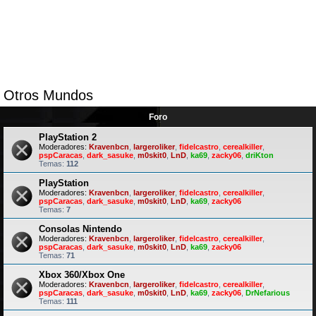
Otros Mundos
Foro
PlayStation 2
Moderadores:
Kravenbcn
,
largeroliker
,
fidelcastro
,
cerealkiller
,
pspCaracas
,
dark_sasuke
,
m0skit0
,
LnD
,
ka69
,
zacky06
,
driKton
Temas:
112
PlayStation
Moderadores:
Kravenbcn
,
largeroliker
,
fidelcastro
,
cerealkiller
,
pspCaracas
,
dark_sasuke
,
m0skit0
,
LnD
,
ka69
,
zacky06
Temas:
7
Consolas Nintendo
Moderadores:
Kravenbcn
,
largeroliker
,
fidelcastro
,
cerealkiller
,
pspCaracas
,
dark_sasuke
,
m0skit0
,
LnD
,
ka69
,
zacky06
Temas:
71
Xbox 360/Xbox One
Moderadores:
Kravenbcn
,
largeroliker
,
fidelcastro
,
cerealkiller
,
pspCaracas
,
dark_sasuke
,
m0skit0
,
LnD
,
ka69
,
zacky06
,
DrNefarious
Temas:
111