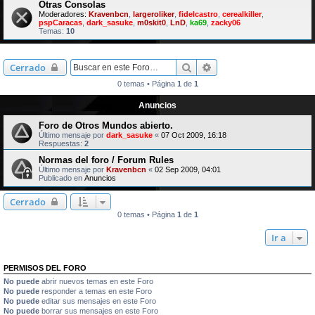
Otras Consolas
Moderadores:
Kravenbcn
,
largeroliker
,
fidelcastro
,
cerealkiller
,
pspCaracas
,
dark_sasuke
,
m0skit0
,
LnD
,
ka69
,
zacky06
Temas:
10
Buscar
Búsqueda avanzada
Cerrado
0 temas • Página
1
de
1
Anuncios
Foro de Otros Mundos abierto.
Último mensaje por
dark_sasuke
«
07 Oct 2009, 16:18
Respuestas:
2
Normas del foro / Forum Rules
Último mensaje por
Kravenbcn
«
02 Sep 2009, 04:01
Publicado en
Anuncios
Cerrado
0 temas • Página
1
de
1
Ir a
PERMISOS DEL FORO
No puede
abrir nuevos temas en este Foro
No puede
responder a temas en este Foro
No puede
editar sus mensajes en este Foro
No puede
borrar sus mensajes en este Foro