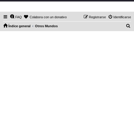
DaXHordes.org
FAQ
Colabora con un donativo
Registrarse
Identificarse
B
Índice general
Otros Mundos
u
s
c
a
r