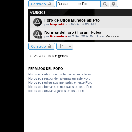
Buscar
Búsqued
Cerrado
ANUNCIOS
Foro de Otros Mundos abierto.
por
largeroliker
»
07 Oct 2009, 16:15
Normas del foro / Forum Rules
por
Kravenbcn
»
02 Sep 2009, 04:01
» en
Anuncios
Cerrado
Volver a Índice general
PERMISOS DEL FORO
No puede
abrir nuevos temas en este Foro
No puede
responder a temas en este Foro
No puede
editar sus mensajes en este Foro
No puede
borrar sus mensajes en este Foro
No puede
enviar adjuntos en este Foro