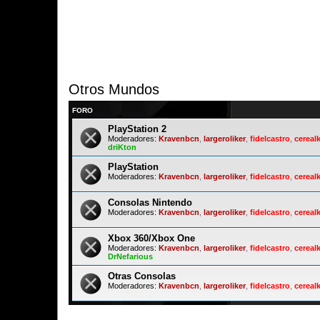
Otros Mundos
FORO
PlayStation 2
Moderadores:
Kravenbcn
,
largeroliker
,
fidelcastro
,
cerealk
driKton
PlayStation
Moderadores:
Kravenbcn
,
largeroliker
,
fidelcastro
,
cerealk
Consolas Nintendo
Moderadores:
Kravenbcn
,
largeroliker
,
fidelcastro
,
cerealk
Xbox 360/Xbox One
Moderadores:
Kravenbcn
,
largeroliker
,
fidelcastro
,
cerealk
DrNefarious
Otras Consolas
Moderadores:
Kravenbcn
,
largeroliker
,
fidelcastro
,
cerealk