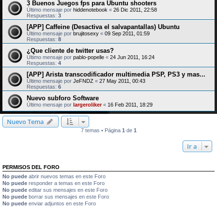
3 Buenos Juegos fps para Ubuntu shooters
Último mensaje por
hiddenotebook
«
26 Dic 2011, 22:58
Respuestas:
3
[APP] Caffeine (Desactiva el salvapantallas) Ubuntu
Último mensaje por
brujitosexy
«
09 Sep 2011, 01:59
Respuestas:
8
¿Que cliente de twitter usas?
Último mensaje por
pablo-popelle
«
24 Jun 2011, 16:24
Respuestas:
4
[APP] Arista transcodificador multimedia PSP, PS3 y mas...
Último mensaje por
JeFNDZ
«
27 May 2011, 00:43
Respuestas:
6
Nuevo subforo Software
Último mensaje por
largeroliker
«
16 Feb 2011, 18:29
Nuevo Tema
7 temas • Página
1
de
1
Ir a
PERMISOS DEL FORO
No puede
abrir nuevos temas en este Foro
No puede
responder a temas en este Foro
No puede
editar sus mensajes en este Foro
No puede
borrar sus mensajes en este Foro
No puede
enviar adjuntos en este Foro