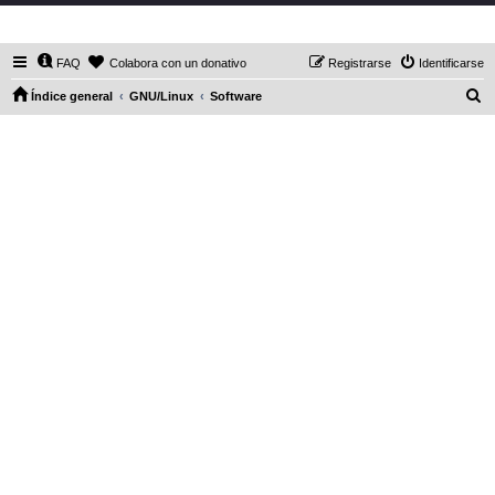
DaXHordes.org
FAQ
Colabora con un donativo
Registrarse
Identificarse
B
Índice general
GNU/Linux
Software
u
s
c
a
r