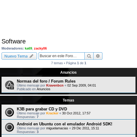
Software
Moderadores:
ka69
,
zacky06
Buscar
Búsqueda avanzad
Nuevo Tema
7 temas • Página
1
de
1
Anuncios
Normas del foro / Forum Rules
Último mensaje por
Kravenbcn
«
02 Sep 2009, 04:01
Publicado en
Anuncios
Temas
K3B para grabar CD y DVD
Último mensaje por
Kracker
«
30 Oct 2012, 17:57
Respuestas:
7
Android en Ubuntu con el emulador Android SDK!
Último mensaje por
miguelamacias
«
29 Dic 2011, 15:11
Respuestas:
3