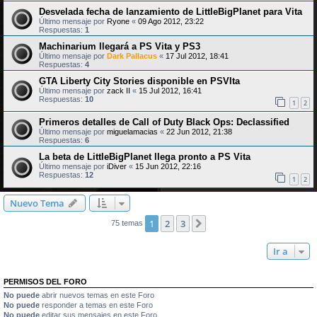
Desvelada fecha de lanzamiento de LittleBigPlanet para Vita
Último mensaje por
Ryone
«
09 Ago 2012, 23:22
Respuestas:
1
Machinarium llegará a PS Vita y PS3
Último mensaje por
Dark Pallacus
«
17 Jul 2012, 18:41
Respuestas:
4
GTA Liberty City Stories disponible en PSVIta
Último mensaje por
zack II
«
15 Jul 2012, 16:41
Respuestas:
10
1
2
Primeros detalles de Call of Duty Black Ops: Declassified
Último mensaje por
miguelamacias
«
22 Jun 2012, 21:38
Respuestas:
6
La beta de LittleBigPlanet llega pronto a PS Vita
Último mensaje por
iDiver
«
15 Jun 2012, 22:16
Respuestas:
12
1
2
Nuevo Tema
1
2
3
Siguiente
75 temas
Ir a
PERMISOS DEL FORO
No puede
abrir nuevos temas en este Foro
No puede
responder a temas en este Foro
No puede
editar sus mensajes en este Foro