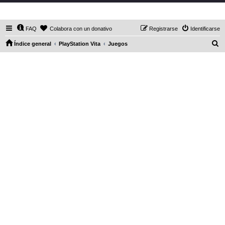
DaXHordes.org
FAQ
Colabora con un donativo
Registrarse
Identificarse
B
Índice general
PlayStation Vita
Juegos
u
s
c
a
r