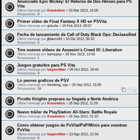
Anunciado Epic Mickey: El Retorno de Dos Héroes para PS
Vita
Último mensaje por
Kravenbcn
«
20 Mar 2013, 16:05
Respuestas:
9
Primer vídeo de Final Fantasy X HD en PSVita
Último mensaje por
gokuhs
«
19 Feb 2013, 09:57
Fecha de lanzamiento de Call of Duty Black Ops: Declassified
Último mensaje por
jjblanco93
«
03 Dic 2012, 00:20
Respuestas:
5
Tres nuevos vídeos de Assassin's Creed III: Liberation
Último mensaje por
barnypsp
«
30 Nov 2012, 13:42
Respuestas:
1
Juegos gratuitos para PS Vita
Último mensaje por
largeroliker
«
09 Oct 2012, 18:49
Respuestas:
4
Lo peores graficos de PSV
Último mensaje por
theviking_vgc
«
29 Sep 2012, 15:00
Respuestas:
16
1
2
Picotto Knights preprara su llegada a Norte América
Último mensaje por
Kravenbcn
«
28 Sep 2012, 11:26
Nuevo tráiler de PlayStation All-Stars: Battle Royale
Último mensaje por
Kravenbcn
«
26 Sep 2012, 01:20
Como obtener juegos de PsVita/PsP/Minis para vuestras
PsVita
Último mensaje por
largeroliker
«
22 Ago 2012, 21:50
Respuestas:
6