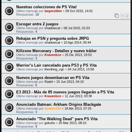
Nuestras colecciones de PS Vita!
Último mensaje por
largeroliker
«
09 Oct 2015, 14:01
Respuestas:
18
1
2
Escoger entre 2 juegos
Último mensaje por
shadowcat
«
08 Jul 2015, 01:53
Respuestas:
4
Rebajas en PSN y pregunta sobre JRPG
Último mensaje por
shadowcat
«
10 Ago 2014, 00:44
Killzone Mercenary - Detalles y nuevo tráiler
Último mensaje por
Kravenbcn
«
25 Dic 2013, 19:53
Respuestas:
3
Warrior’s Lair cancelado para PS3 y PS Vita
Último mensaje por
theviking_vgc
«
04 Jul 2013, 13:58
Nuevos juegos desembarcan en PS Vita
Último mensaje por
Radel
«
15 Jun 2013, 04:10
Respuestas:
6
E3 2013 - Más de 85 nuevos juegos llegarán a PS Vita
Último mensaje por
Kravenbcn
«
11 Jun 2013, 03:38
Anunciado Batman: Arkham Origins Blackgate
Último mensaje por
darklex150
«
18 Abr 2013, 07:25
Respuestas:
3
Anunciado "The Walking Dead" para PS Vita
Último mensaje por
gokuhs
«
25 Mar 2013, 08:10
Respuestas:
9