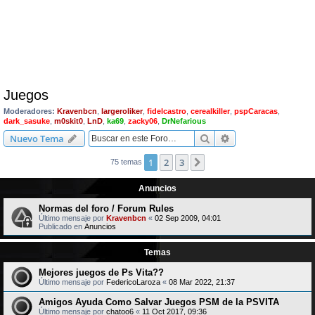
Juegos
Moderadores:
Kravenbcn
,
largeroliker
,
fidelcastro
,
cerealkiller
,
pspCaracas
,
dark_sasuke
,
m0skit0
,
LnD
,
ka69
,
zacky06
,
DrNefarious
Buscar
Búsqueda avanzad
Nuevo Tema
1
2
3
Siguiente
75 temas
Anuncios
Normas del foro / Forum Rules
Último mensaje por
Kravenbcn
«
02 Sep 2009, 04:01
Publicado en
Anuncios
Temas
Mejores juegos de Ps Vita??
Último mensaje por
FedericoLaroza
«
08 Mar 2022, 21:37
Amigos Ayuda Como Salvar Juegos PSM de la PSVITA
Último mensaje por
chatoo6
«
11 Oct 2017, 09:36