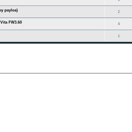
ey payloa)
2
 Vita FW3.60
4
1