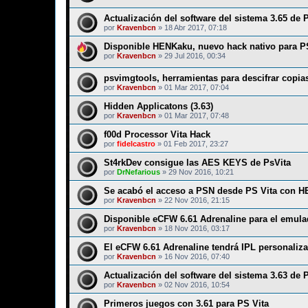
Actualización del software del sistema 3.65 de 
por
Kravenbcn
»
18 Abr 2017, 07:18
Disponible HENKaku, nuevo hack nativo para PS
por
Kravenbcn
»
29 Jul 2016, 00:34
psvimgtools, herramientas para descifrar copia
por
Kravenbcn
»
01 Mar 2017, 07:04
Hidden Applicatons (3.63)
por
Kravenbcn
»
01 Mar 2017, 07:48
f00d Processor Vita Hack
por
fidelcastro
»
01 Feb 2017, 23:27
St4rkDev consigue las AES KEYS de PsVita
por
DrNefarious
»
29 Nov 2016, 10:21
Se acabó el acceso a PSN desde PS Vita con H
por
Kravenbcn
»
22 Nov 2016, 21:15
Disponible eCFW 6.61 Adrenaline para el emula
por
Kravenbcn
»
18 Nov 2016, 03:17
El eCFW 6.61 Adrenaline tendrá IPL personali
por
Kravenbcn
»
16 Nov 2016, 07:40
Actualización del software del sistema 3.63 de 
por
Kravenbcn
»
02 Nov 2016, 10:54
Primeros juegos con 3.61 para PS Vita