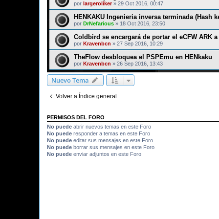
por
largeroliker
»
29 Oct 2016, 00:47
HENKAKU Ingenieria inversa terminada (Hash k
por
DrNefarious
»
18 Oct 2016, 23:50
Coldbird se encargará de portar el eCFW ARK a
por
Kravenbcn
»
27 Sep 2016, 10:29
TheFlow desbloquea el PSPEmu en HENkaku
por
Kravenbcn
»
26 Sep 2016, 13:43
Nuevo Tema
Volver a Índice general
PERMISOS DEL FORO
No puede
abrir nuevos temas en este Foro
No puede
responder a temas en este Foro
No puede
editar sus mensajes en este Foro
No puede
borrar sus mensajes en este Foro
No puede
enviar adjuntos en este Foro