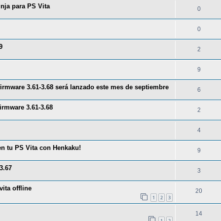
ja para PS Vita
0
0
9
2
9
irmware 3.61-3.68 será lanzado este mes de septiembre
6
irmware 3.61-3.68
2
4
en tu PS Vita con Henkaku!
9
3.67
3
ita offline
20
1
2
3
14
1
2