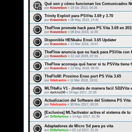
Qué son y cómo funcionan los Comunicados Nin
por
Kravenbcn
»
19 Dic 2013, 04:26
Trinity Exploit para PSVita 3.69 y 3.70
por
Kravenbcn
»
08 May 2019, 14:41
TheFlow promete hack para PS Vita 3.69 en 201
por
Kravenbcn
»
08 Ene 2019, 11:39
Disponible HENkaku Ensō 3.65 Updater
por
Kravenbcn
»
13 Mar 2018, 19:47
TheFlow anuncia que su hack para PSVita con f
por
Kravenbcn
»
12 Jun 2018, 07:34
TheFlow aconseja qué hacer si tu PSVita tiene f
por
Kravenbcn
»
22 May 2018, 09:00
TheFloW: Proximo Enso port PS Vita 3.65
por
fidelcastro
»
11 Mar 2018, 19:01
MLTHaKu V1 - ¡Instala de manera facil SD2Vita 
por
darkmet98
»
24 Ago 2017, 22:39
Actualizacion del Software del Sistema PS Vita 
por
fidelcastro
»
30 Nov 2017, 00:33
[Exclusiva] MLTactivator activa el sistema de tu v
por
DrNefarious
»
14 Ago 2017, 01:39
Adaptadores de Micro Sd para ps vita
por
DrNefarious
»
02 Jul 2017, 21:31