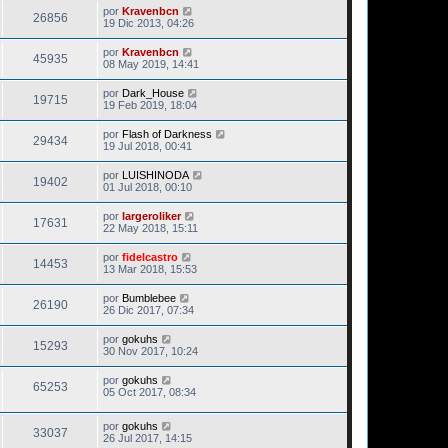
por
Kravenbcn
26856
19 Dic 2013, 04:26
por
Kravenbcn
45935
08 May 2019, 14:41
por
Dark_House
19715
19 Feb 2019, 18:04
por
Flash of Darkness
29434
19 Jul 2018, 00:41
por
LUISHINODA
19402
01 Jul 2018, 00:10
por
largeroliker
17631
22 May 2018, 15:11
por
fidelcastro
14453
13 Mar 2018, 15:53
por
Bumblebee
26190
26 Dic 2017, 07:34
por
gokuhs
15293
30 Nov 2017, 10:24
por
gokuhs
65253
05 Oct 2017, 08:34
por
gokuhs
33037
26 Jul 2017, 14:15