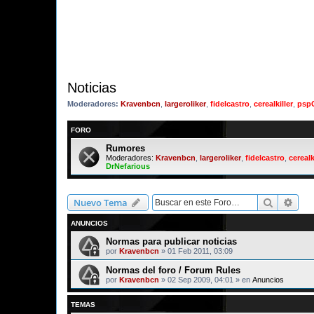
Noticias
Moderadores:
Kravenbcn
,
largeroliker
,
fidelcastro
,
cerealkiller
,
psp
FORO
Rumores
Moderadores:
Kravenbcn
,
largeroliker
,
fidelcastro
,
cerealk
DrNefarious
Buscar
Bús
Nuevo Tema
ANUNCIOS
Normas para publicar noticias
por
Kravenbcn
»
01 Feb 2011, 03:09
Normas del foro / Forum Rules
por
Kravenbcn
»
02 Sep 2009, 04:01
» en
Anuncios
TEMAS