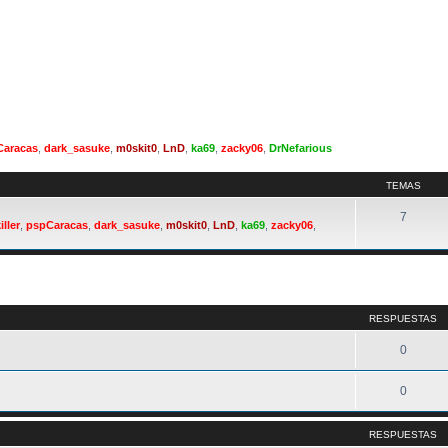
Caracas
,
dark_sasuke
,
m0skit0
,
LnD
,
ka69
,
zacky06
,
DrNefarious
TEMAS
7
iller
,
pspCaracas
,
dark_sasuke
,
m0skit0
,
LnD
,
ka69
,
zacky06
,
queda avanzada
RESPUESTAS
0
0
RESPUESTAS