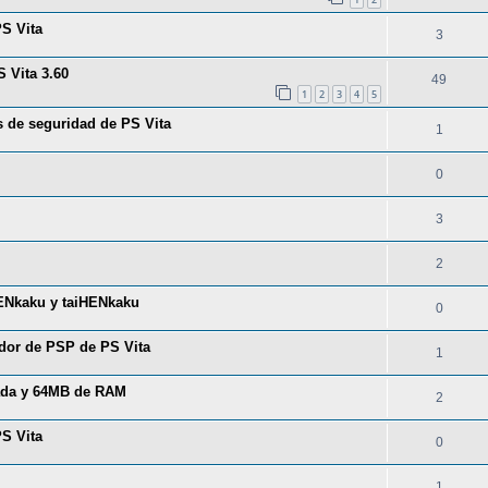
PS Vita
3
 Vita 3.60
49
1
2
3
4
5
s de seguridad de PS Vita
1
0
3
2
ENkaku y taiHENkaku
0
dor de PSP de PS Vita
1
zada y 64MB de RAM
2
PS Vita
0
1