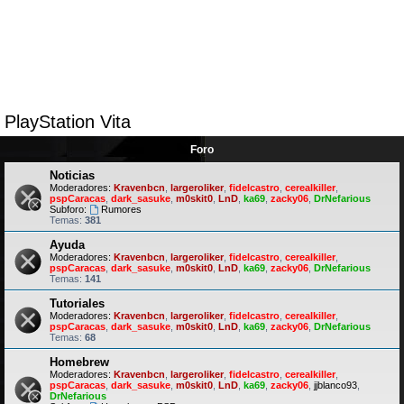
PlayStation Vita
Foro
Noticias
Moderadores:
Kravenbcn
,
largeroliker
,
fidelcastro
,
cerealkiller
,
pspCaracas
,
dark_sasuke
,
m0skit0
,
LnD
,
ka69
,
zacky06
,
DrNefarious
Subforo:
Rumores
Temas:
381
Ayuda
Moderadores:
Kravenbcn
,
largeroliker
,
fidelcastro
,
cerealkiller
,
pspCaracas
,
dark_sasuke
,
m0skit0
,
LnD
,
ka69
,
zacky06
,
DrNefarious
Temas:
141
Tutoriales
Moderadores:
Kravenbcn
,
largeroliker
,
fidelcastro
,
cerealkiller
,
pspCaracas
,
dark_sasuke
,
m0skit0
,
LnD
,
ka69
,
zacky06
,
DrNefarious
Temas:
68
Homebrew
Moderadores:
Kravenbcn
,
largeroliker
,
fidelcastro
,
cerealkiller
,
pspCaracas
,
dark_sasuke
,
m0skit0
,
LnD
,
ka69
,
zacky06
,
jjblanco93
,
DrNefarious