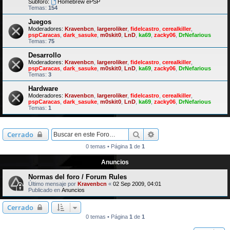
Subforo:
Homebrew ePSP
Temas:
154
Juegos
Moderadores:
Kravenbcn
,
largeroliker
,
fidelcastro
,
cerealkiller
,
pspCaracas
,
dark_sasuke
,
m0skit0
,
LnD
,
ka69
,
zacky06
,
DrNefarious
Temas:
75
Desarrollo
Moderadores:
Kravenbcn
,
largeroliker
,
fidelcastro
,
cerealkiller
,
pspCaracas
,
dark_sasuke
,
m0skit0
,
LnD
,
ka69
,
zacky06
,
DrNefarious
Temas:
3
Hardware
Moderadores:
Kravenbcn
,
largeroliker
,
fidelcastro
,
cerealkiller
,
pspCaracas
,
dark_sasuke
,
m0skit0
,
LnD
,
ka69
,
zacky06
,
DrNefarious
Temas:
1
Buscar
Búsqueda avanzada
Cerrado
0 temas • Página
1
de
1
Anuncios
Normas del foro / Forum Rules
Último mensaje por
Kravenbcn
«
02 Sep 2009, 04:01
Publicado en
Anuncios
Cerrado
0 temas • Página
1
de
1