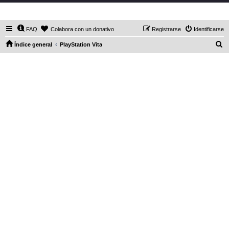
DaXHordes.org
FAQ
Colabora con un donativo
Registrarse
Identificarse
B
Índice general
PlayStation Vita
u
s
c
a
r