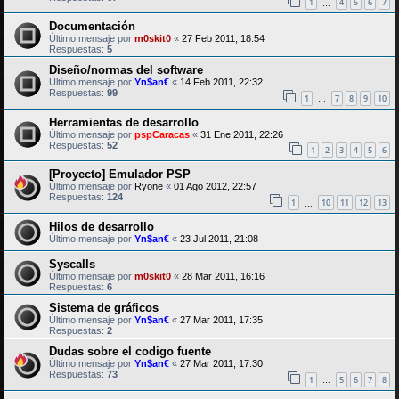
1
4
5
6
7
…
Documentación
Último mensaje por
m0skit0
«
27 Feb 2011, 18:54
Respuestas:
5
Diseño/normas del software
Último mensaje por
Yn$an€
«
14 Feb 2011, 22:32
Respuestas:
99
1
7
8
9
10
…
Herramientas de desarrollo
Último mensaje por
pspCaracas
«
31 Ene 2011, 22:26
Respuestas:
52
1
2
3
4
5
6
[Proyecto] Emulador PSP
Último mensaje por
Ryone
«
01 Ago 2012, 22:57
Respuestas:
124
1
10
11
12
13
…
Hilos de desarrollo
Último mensaje por
Yn$an€
«
23 Jul 2011, 21:08
Syscalls
Último mensaje por
m0skit0
«
28 Mar 2011, 16:16
Respuestas:
6
Sistema de gráficos
Último mensaje por
Yn$an€
«
27 Mar 2011, 17:35
Respuestas:
2
Dudas sobre el codigo fuente
Último mensaje por
Yn$an€
«
27 Mar 2011, 17:30
Respuestas:
73
1
5
6
7
8
…