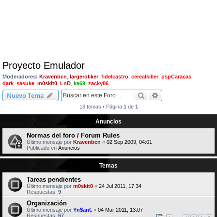
Proyecto Emulador
Moderadores:
Kravenbcn
,
largeroliker
,
fidelcastro
,
cerealkiller
,
pspCaracas
,
dark_sasuke
,
m0skit0
,
LnD
,
ka69
,
zacky06
Buscar
Búsqueda avanzad
Nuevo Tema
18 temas • Página
1
de
1
Anuncios
Normas del foro / Forum Rules
Último mensaje por
Kravenbcn
«
02 Sep 2009, 04:01
Publicado en
Anuncios
Temas
Tareas pendientes
Último mensaje por
m0skit0
«
24 Jul 2011, 17:34
Respuestas:
9
Organización
Último mensaje por
Yn$an€
«
04 Mar 2011, 13:07
Respuestas:
67