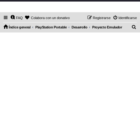
DaXHordes.org
FAQ
Colabora con un donativo
Registrarse
Identificarse
B
Índice general
PlayStation Portable
Desarrollo
Proyecto Emulador
u
s
c
a
r