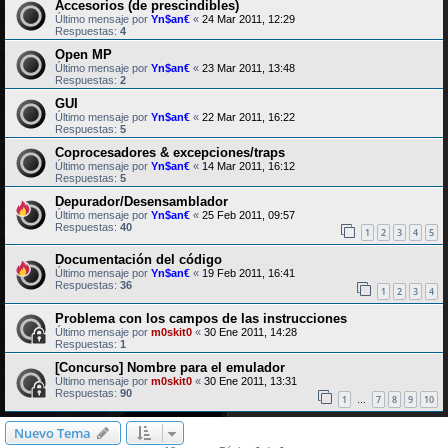
Accesorios (de prescindibles)
Último mensaje por
Yn$an€
«
24 Mar 2011, 12:29
Respuestas:
4
Open MP
Último mensaje por
Yn$an€
«
23 Mar 2011, 13:48
Respuestas:
2
GUI
Último mensaje por
Yn$an€
«
22 Mar 2011, 16:22
Respuestas:
5
Coprocesadores & excepciones/traps
Último mensaje por
Yn$an€
«
14 Mar 2011, 16:12
Respuestas:
5
Depurador/Desensamblador
Último mensaje por
Yn$an€
«
25 Feb 2011, 09:57
Respuestas:
40
1
2
3
4
5
Documentación del código
Último mensaje por
Yn$an€
«
19 Feb 2011, 16:41
Respuestas:
36
1
2
3
4
Problema con los campos de las instrucciones
Último mensaje por
m0skit0
«
30 Ene 2011, 14:28
Respuestas:
1
[Concurso] Nombre para el emulador
Último mensaje por
m0skit0
«
30 Ene 2011, 13:31
Respuestas:
90
1
7
8
9
10
…
Nuevo Tema