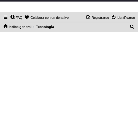
DaXHordes.org
FAQ
Colabora con un donativo
Registrarse
Identificarse
B
Índice general
Tecnología
u
s
c
a
r