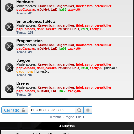
Hardware
Moderadores:
Kravenbcn
,
largeroliker
,
fidelcastro
,
cerealkiller
,
pspCaracas
,
m0skit0
,
LnD
,
ka69
,
zacky06
Temas:
42
Smartphones/Tablets
Moderadores:
Kravenbcn
,
largeroliker
,
fidelcastro
,
cerealkiller
,
pspCaracas
,
dark_sasuke
,
m0skit0
,
LnD
,
ka69
,
zacky06
Temas:
115
Programación
Moderadores:
Kravenbcn
,
largeroliker
,
fidelcastro
,
cerealkiller
,
pspCaracas
,
m0skit0
,
LnD
,
ka69
,
zacky06
Temas:
49
Juegos
Moderadores:
Kravenbcn
,
largeroliker
,
fidelcastro
,
cerealkiller
,
pspCaracas
,
dark_sasuke
,
m0skit0
,
LnD
,
ka69
,
zacky06
,
jjblanco93
,
dagumora
,
Hunter2-1
Temas:
98
Diseño
Moderadores:
Kravenbcn
,
largeroliker
,
fidelcastro
,
cerealkiller
,
pspCaracas
,
m0skit0
,
LnD
,
ka69
,
zacky06
Temas:
26
Buscar
Búsqueda avanzada
Cerrado
0 temas • Página
1
de
1
Anuncios