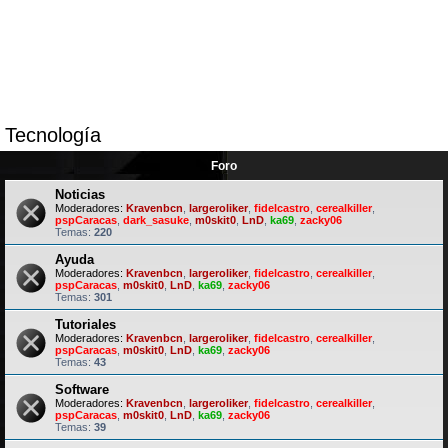
Tecnología
Foro
Noticias
Moderadores:
Kravenbcn
,
largeroliker
,
fidelcastro
,
cerealkiller
,
pspCaracas
,
dark_sasuke
,
m0skit0
,
LnD
,
ka69
,
zacky06
Temas:
220
Ayuda
Moderadores:
Kravenbcn
,
largeroliker
,
fidelcastro
,
cerealkiller
,
pspCaracas
,
m0skit0
,
LnD
,
ka69
,
zacky06
Temas:
301
Tutoriales
Moderadores:
Kravenbcn
,
largeroliker
,
fidelcastro
,
cerealkiller
,
pspCaracas
,
m0skit0
,
LnD
,
ka69
,
zacky06
Temas:
43
Software
Moderadores:
Kravenbcn
,
largeroliker
,
fidelcastro
,
cerealkiller
,
pspCaracas
,
m0skit0
,
LnD
,
ka69
,
zacky06
Temas:
39