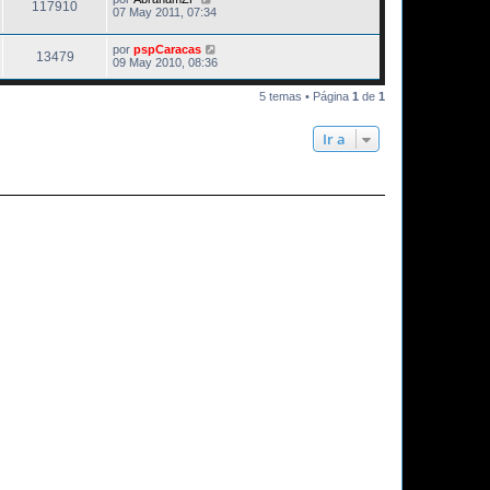
117910
07 May 2011, 07:34
por
pspCaracas
13479
09 May 2010, 08:36
5 temas • Página
1
de
1
Ir a