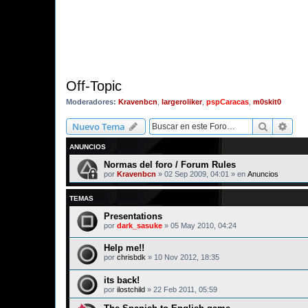
Off-Topic
Moderadores:
Kravenbcn
,
largeroliker
,
pspCaracas
,
m0skit0
Buscar
Bús
Nuevo Tema
ANUNCIOS
Normas del foro / Forum Rules
por
Kravenbcn
»
02 Sep 2009, 04:01
» en
Anuncios
TEMAS
Presentations
por
dark_sasuke
»
05 May 2010, 04:24
Help me!!
por
chrisbdk
»
10 Nov 2012, 18:35
its back!
por
ilostchild
»
22 Feb 2011, 05:59