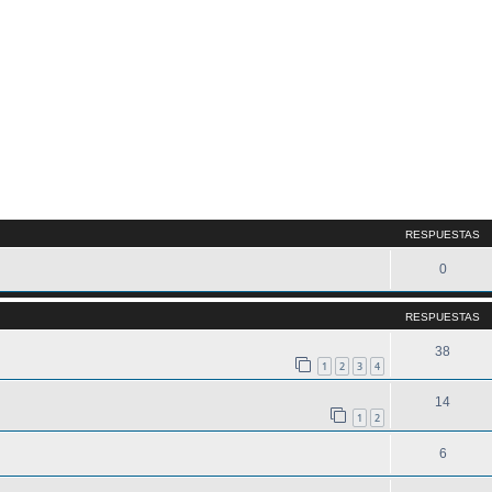
queda avanzada
RESPUESTAS
0
RESPUESTAS
38
1
2
3
4
14
1
2
6