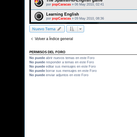
The Spanish-to-English game
por
pspCaracas
»
06 May 2010, 02:41
Learning English
por
pspCaracas
»
09 May 2010, 08:36
Nuevo Tema
Volver a Índice general
PERMISOS DEL FORO
No puede
abrir nuevos temas en este Foro
No puede
responder a temas en este Foro
No puede
editar sus mensajes en este Foro
No puede
borrar sus mensajes en este Foro
No puede
enviar adjuntos en este Foro