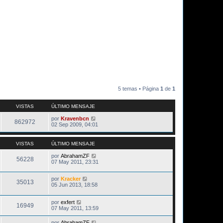
5 temas • Página
1
de
1
VISTAS
ÚLTIMO MENSAJE
por
Kravenbcn
862972
02 Sep 2009, 04:01
VISTAS
ÚLTIMO MENSAJE
por
AbrahamZF
56228
07 May 2011, 23:31
por
Kracker
35013
05 Jun 2013, 18:58
por
exfert
16949
07 May 2011, 13:59
por
AbrahamZF